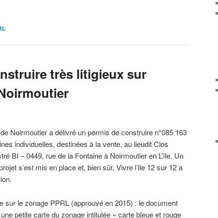
RL
struire très litigieux sur
Noirmoutier
de Noirmoutier a délivré un permis de construire n°085 163
nes individuelles, destinées à la vente, au lieudit Clos
tré BI – 0449, rue de la Fontaine à Noirmoutier en L’île. Un
projet s’est mis en place et, bien sûr, Vivre l’Ile 12 sur 12 a
ion.
rte sur le zonage PPRL (approuvé en 2015) : le document
 une petite carte du zonage intitulée « carte bleue et rouge