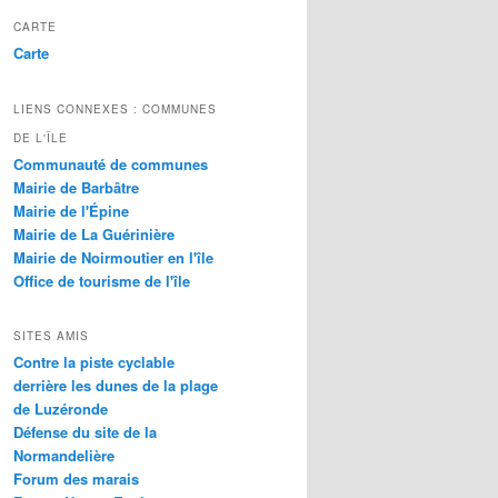
CARTE
Carte
LIENS CONNEXES : COMMUNES
DE L'ÎLE
Communauté de communes
Mairie de Barbâtre
Mairie de l'Épine
Mairie de La Guérinière
Mairie de Noirmoutier en l'île
Office de tourisme de l'île
SITES AMIS
Contre la piste cyclable
derrière les dunes de la plage
de Luzéronde
Défense du site de la
Normandelière
Forum des marais