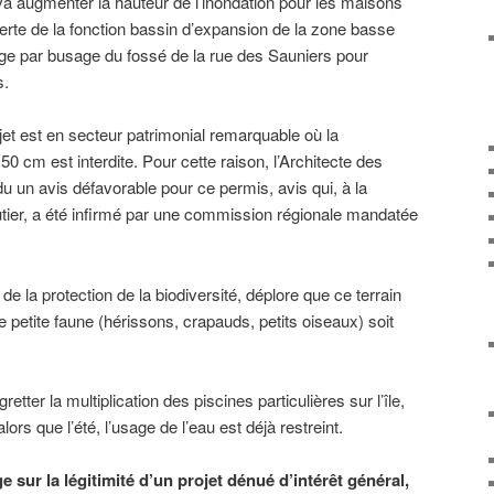
a augmenter la hauteur de l’inondation pour les maisons
erte de la fonction bassin d’expansion de la zone basse
age par busage du fossé de la rue des Sauniers pour
s.
rojet est en secteur patrimonial remarquable où la
50 cm est interdite. Pour cette raison, l’Architecte des
u un avis défavorable pour ce permis, avis qui, à la
er, a été infirmé par une commission régionale mandatée
 de la protection de la biodiversité, déplore que ce terrain
e petite faune (hérissons, crapauds, petits oiseaux) soit
tter la multiplication des piscines particulières sur l’île,
rs que l’été, l’usage de l’eau est déjà restreint.
oge sur la légitimité d’un projet dénué d’intérêt général,