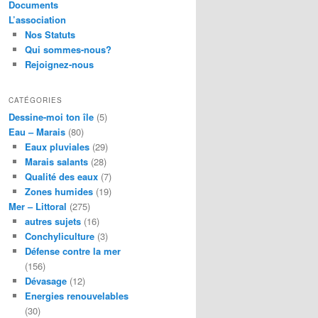
Documents
L’association
Nos Statuts
Qui sommes-nous?
Rejoignez-nous
CATÉGORIES
Dessine-moi ton île
(5)
Eau – Marais
(80)
Eaux pluviales
(29)
Marais salants
(28)
Qualité des eaux
(7)
Zones humides
(19)
Mer – Littoral
(275)
autres sujets
(16)
Conchyliculture
(3)
Défense contre la mer
(156)
Dévasage
(12)
Energies renouvelables
(30)