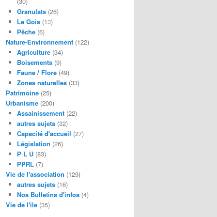
(30)
Granulats
(26)
Le Gois
(13)
Pêche
(6)
Nature-Environnement
(122)
Agriculture
(34)
Boisements
(9)
Faune / Flore
(49)
Zones naturelles
(33)
Patrimoine
(25)
Urbanisme
(200)
Assainissement
(22)
autres sujets
(32)
Capacité d'accueil
(27)
Législation
(26)
P L U
(83)
PPRL
(7)
Vie de l'association
(129)
autres sujets
(16)
Nos Bulletins d'infos
(4)
Vie de l'ile
(35)