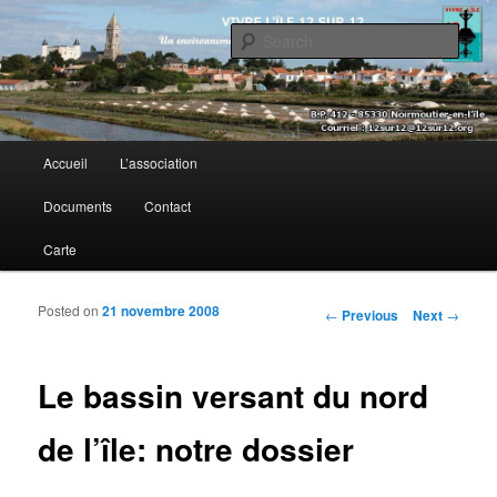
Sear
Vivre l’île 12 sur 12
Main menu
Accueil
L’association
Skip to primary content
Skip to secondary content
Documents
Contact
Carte
Posted on
21 novembre 2008
Post navigation
←
Previous
Next
→
Le bassin versant du nord
de l’île: notre dossier