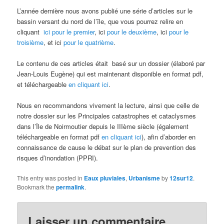
L’année dernière nous avons publié une série d’articles sur le
bassin versant du nord de l’île, que vous pourrez relire en
cliquant
ici pour le premier
, ici
pour le deuxième
, ici
pour le
troisième
, et ici
pour le quatrième
.
Le contenu de ces articles était basé sur un dossier (élaboré par
Jean-Louis Eugène) qui est maintenant disponible en format pdf,
et téléchargeable
en cliquant ici
.
Nous en recommandons vivement la lecture, ainsi que celle de
notre dossier sur les Principales catastrophes et cataclysmes
dans l’Île de Noirmoutier depuis le IIIème siècle (également
téléchargeable en format pdf
en cliquant ici
), afin d’aborder en
connaissance de cause le débat sur le plan de prevention des
risques d’inondation (PPRI).
This entry was posted in
Eaux pluviales
,
Urbanisme
by
12sur12
.
Bookmark the
permalink
.
Laisser un commentaire