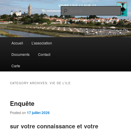
Sear
Vivre l’île 12 sur 12
Main menu
Accueil
L’association
Skip to primary content
Skip to secondary content
Documents
Contact
Carte
CATEGORY ARCHIVES:
VIE DE L’ILE
Enquête
Posted on
17 juillet 2026
sur votre connaissance et votre