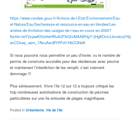
https://www.vendee.gouv.fr/Actions-de-l-Etat/Environnement/Eau-
et-Nature/Eau/Secheresse-et-ressource-en-eau-en-Vendee/Les-
arretes-de-limitation-des-usages-de-l-eau-en-cours-en-2025?
fbclid=IwY2xjawK5IohleHRuA2FlbQIxMAABHgY1jHgKOclzLbmatcqY
acCCkwy_aem_7AkuAenBYflPof1HbCQNdA
Si nous pouvons nous permettre un peu d’ironie: vu le nombre de
permis de construire accordés pour des résidences avec piscine
et maintenant l’interdiction de les remplir, c’est vraiment
dommage !!!
Plus sérieusement, Vivre l’Ile 12 sur 12 a toujours critiqué les
trop nombreuses autorisations de construction de piscines
particulières sur une île entourée de plages magnifiques.
Posted in
Urbanisme
,
Vie de l'ile