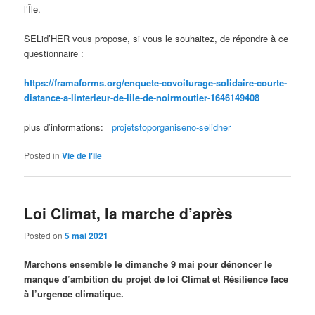
l’Île.
SELid’HER vous propose, si vous le souhaitez, de répondre à ce
questionnaire :
https://framaforms.org/enquete-covoiturage-solidaire-courte-
distance-a-linterieur-de-lile-de-noirmoutier-1646149408
plus d’informations:
projetstoporganiseno-selidher
Posted in
Vie de l'ile
Loi Climat, la marche d’après
Posted on
5 mai 2021
Marchons ensemble le dimanche 9 mai pour dénoncer le
manque d’ambition du projet de loi Climat et Résilience face
à l’urgence climatique.