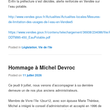
Enfin la préfecture s’est décidée, alerte renforcée en Vendée sur
l’eau potable.
http://www.vendee.gouv.fr/Actualites/Actualites-locales/Mesures-
de-limitation-des-usages-de-l-eau-en-Vendee5
https://www.vendee.gouv.fr/contenu/telechargement/36938/234086/file/
DDTM85-450_EauPotable.pdf
Posted in
Législation
,
Vie de l'ile
Hommage à Michel Devroc
Posted on
11 juillet 2026
Ce jeudi 9 juillet, nous venons d’accompagner à sa dernière
demeure un de nos plus anciens administrateurs.
Membre de Vivre l’Ile 12sur12, avec son épouse Marie Thérèse,
Michel a intégré le conseil d’administration et accepté en 1996 de