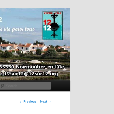
Search
Post navigation
←
Previous
Next
→