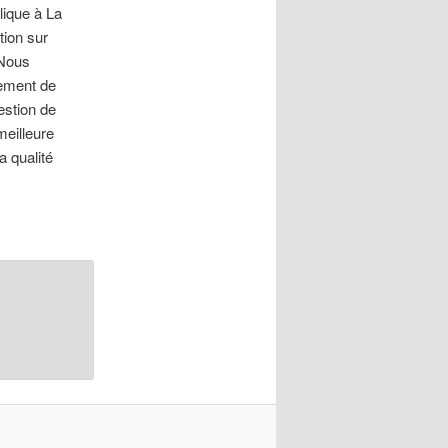
lique à La
tion sur
 Nous
tement de
estion de
meilleure
a qualité