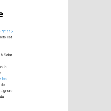
e
e N° 115
,
hets est
 à Saint
s le
à
r les
 de
 Ligneron
 du