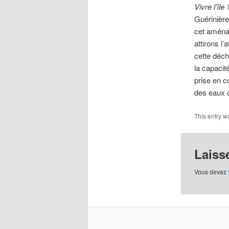
Vivre l’île
Guérinière
cet aména
attirons l
cette déch
la capacit
prise en co
des eaux 
This entry w
Laiss
Vous devez