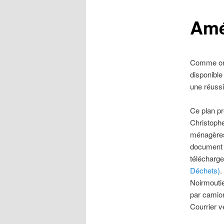
Amé
Comme on p
disponible
une réussi
Ce plan pr
Christophe
ménagères 
document i
télécharge
Déchets)
.
Noirmoutie
par camion
Courrier 