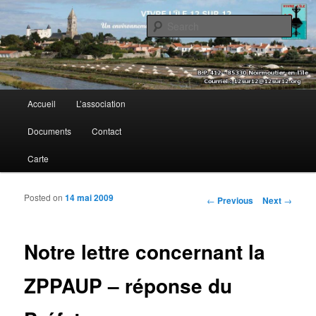
Sear
Vivre l’île 12 sur 12
Main menu
Accueil
L’association
Skip to primary content
Skip to secondary content
Documents
Contact
Carte
Posted on
14 mai 2009
Post navigation
←
Previous
Next
→
Notre lettre concernant la
ZPPAUP – réponse du