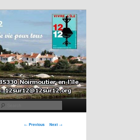
Search
Post navigation
←
Previous
Next
→