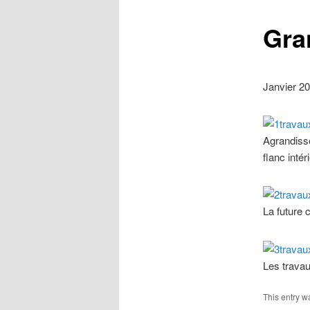
Gra
Janvier 20
Agrandisse
flanc intér
La future 
Les travau
This entry w