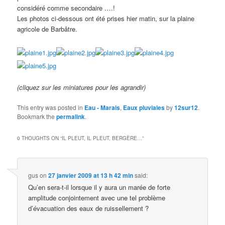
considéré comme secondaire .…!
Les photos ci-dessous ont été prises hier matin, sur la plaine
agricole de Barbâtre.
(cliquez sur les miniatures pour les agrandir)
This entry was posted in
Eau - Marais
,
Eaux pluviales
by
12sur12
.
Bookmark the
permalink
.
0 THOUGHTS ON “
IL PLEUT, IL PLEUT, BERGÈRE…
”
gus
on
27 janvier 2009 at 13 h 42 min
said:
Qu’en sera-t-il lorsque il y aura un marée de forte
amplitude conjointement avec une tel problème
d’évacuation des eaux de ruissellement ?