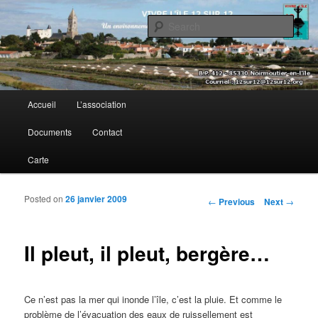
Sear
Vivre l’île 12 sur 12
Main menu
Accueil
L’association
Skip to primary content
Skip to secondary content
Documents
Contact
Carte
Posted on
26 janvier 2009
Post navigation
←
Previous
Next
→
Il pleut, il pleut, bergère…
Ce n’est pas la mer qui inonde l’île, c’est la pluie. Et comme le
problème de l’évacuation des eaux de ruissellement est