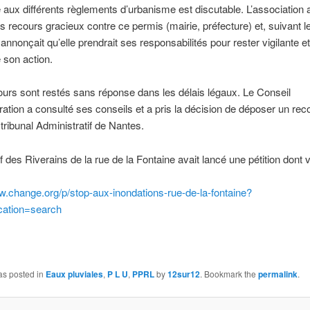
 aux différents règlements d’urbanisme est discutable. L’association 
 recours gracieux contre ce permis (mairie, préfecture) et, suivant l
annonçait qu’elle prendrait ses responsabilités pour rester vigilante et
 son action.
urs sont restés sans réponse dans les délais légaux. Le Conseil
ration a consulté ses conseils et a pris la décision de déposer un rec
tribunal Administratif de Nantes.
f des Riverains de la rue de la Fontaine avait lancé une pétition dont vo
w.change.org/p/stop-aux-inondations-rue-de-la-fontaine?
cation=search
as posted in
Eaux pluviales
,
P L U
,
PPRL
by
12sur12
. Bookmark the
permalink
.