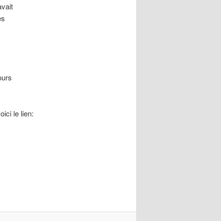
avait
es
ours
ici le lien: