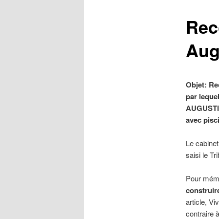
Rec
Aug
Objet: Re
par leque
AUGUSTINE
avec pisci
Le cabinet
saisi le T
Pour mémoi
construir
article, Vi
contraire à