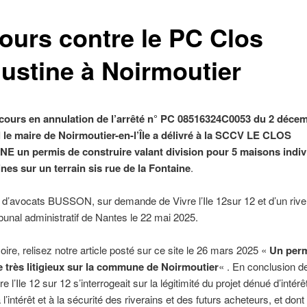
ours contre le PC Clos
ustine à Noirmoutier
cours en annulation de l’arrêté n° PC 08516324C0053 du 2 déce
l le maire de Noirmoutier-en-l’Île a délivré à la SCCV LE CLOS
 un permis de construire valant division pour 5 maisons indiv
nes sur un terrain sis rue de la Fontaine
.
 d’avocats BUSSON, sur demande de Vivre l’Ile 12sur 12 et d’un river
ribunal administratif de Nantes le 22 mai 2025.
re, relisez notre article posté sur ce site le 26 mars 2025 «
Un perm
e très litigieux sur la commune de Noirmoutier
« . En conclusion d
vre l’Ile 12 sur 12 s’interrogeait sur la légitimité du projet dénué d’intérê
 l’intérêt et à la sécurité des riverains et des futurs acheteurs, et dont 