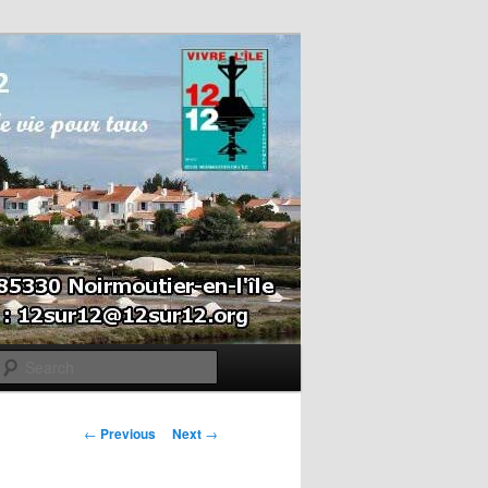
Search
Post navigation
←
Previous
Next
→