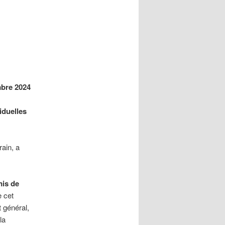
mbre 2024
iduelles
ain, a
is de
e cet
t général,
la