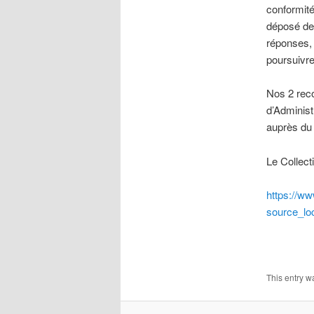
conformité
déposé des
réponses, 
poursuivre
Nos 2 reco
d’Administ
auprès du 
Le Collecti
https://ww
source_lo
This entry w