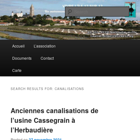
Sear
Vivre l’île 12 sur 12
Main menu
Accueil
L’association
Skip to primary content
Skip to secondary content
Documents
Contact
Carte
SEARCH RESULTS FOR:
CANALISATIONS
Anciennes canalisations de
l’usine Cassegrain à
l’Herbaudière
Posted on
27 novembre 2021