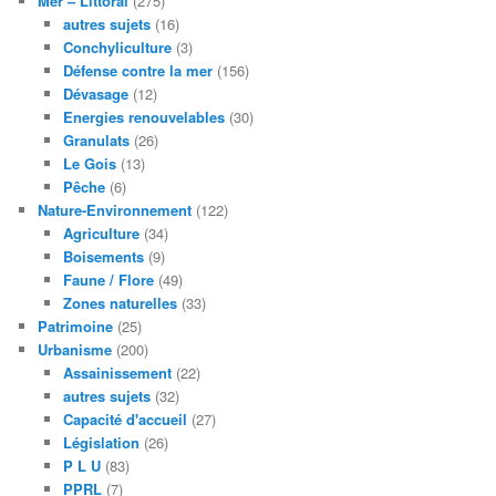
Mer – Littoral
(275)
autres sujets
(16)
Conchyliculture
(3)
Défense contre la mer
(156)
Dévasage
(12)
Energies renouvelables
(30)
Granulats
(26)
Le Gois
(13)
Pêche
(6)
Nature-Environnement
(122)
Agriculture
(34)
Boisements
(9)
Faune / Flore
(49)
Zones naturelles
(33)
Patrimoine
(25)
Urbanisme
(200)
Assainissement
(22)
autres sujets
(32)
Capacité d'accueil
(27)
Législation
(26)
P L U
(83)
PPRL
(7)