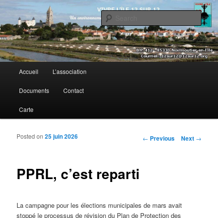
Sear
Vivre l’île 12 sur 12
Main menu
Accueil
L’association
Skip to primary content
Skip to secondary content
Documents
Contact
Carte
Posted on
25 juin 2026
Post navigation
←
Previous
Next
→
PPRL, c’est reparti
La campagne pour les élections municipales de mars avait
stoppé le processus de révision du Plan de Protection des