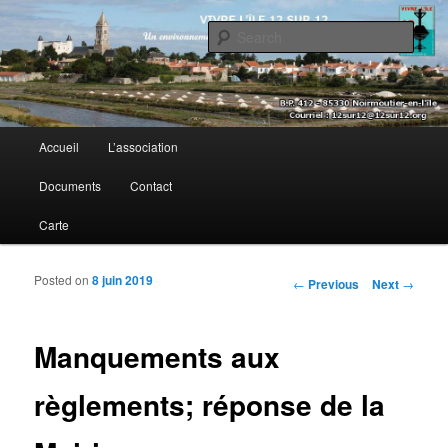
Sear
Vivre l’île 12 sur 12
Main menu
Accueil
L’association
Skip to primary content
Skip to secondary content
Documents
Contact
Carte
Posted on
8 juin 2019
Post navigation
←
Previous
Next
→
Manquements aux
règlements; réponse de la