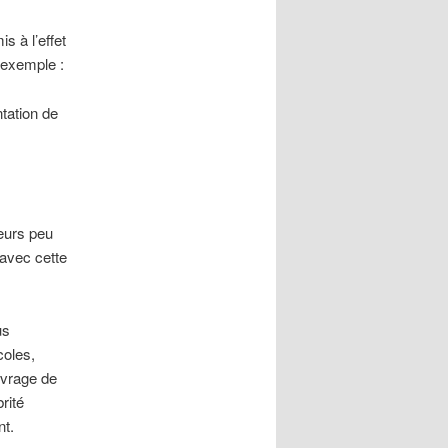
s à l’effet
r exemple :
tation de
eurs peu
 avec cette
us
coles,
uvrage de
rité
nt.