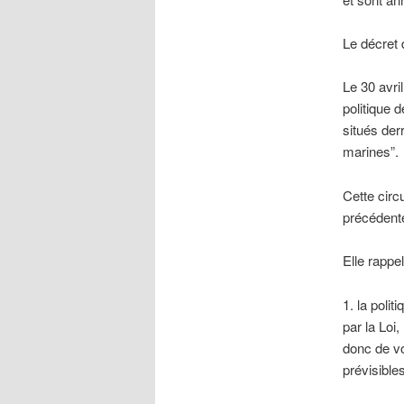
Le décret d
Le 30 avril
politique 
situés der
marines”.
Cette circu
précédent
Elle rappe
1. la polit
par la Loi,
donc de vo
prévisibl