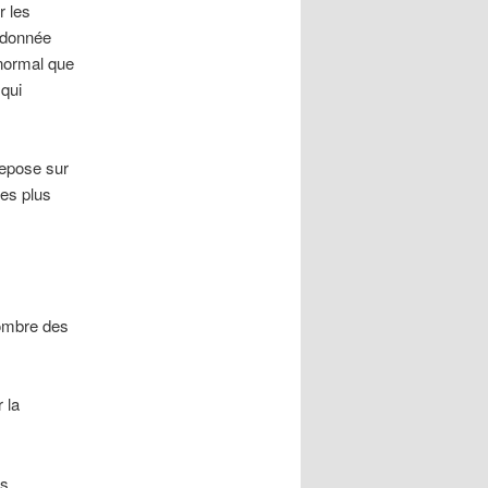
r les
s donnée
anormal que
 qui
 repose sur
les plus
 nombre des
 la
es