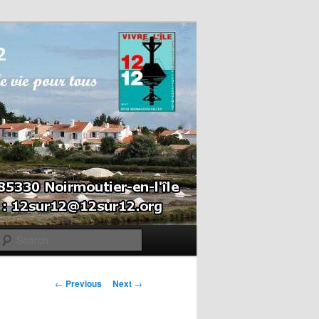
Search
Post navigation
←
Previous
Next
→