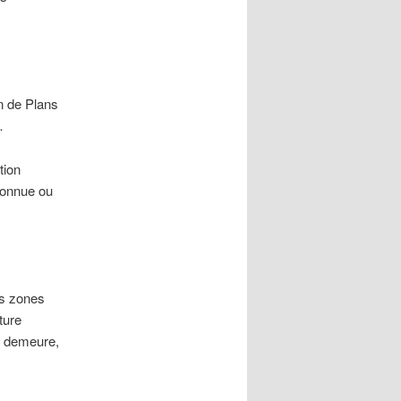
on de Plans
…
tion
 connue ou
es zones
ture
s demeure,