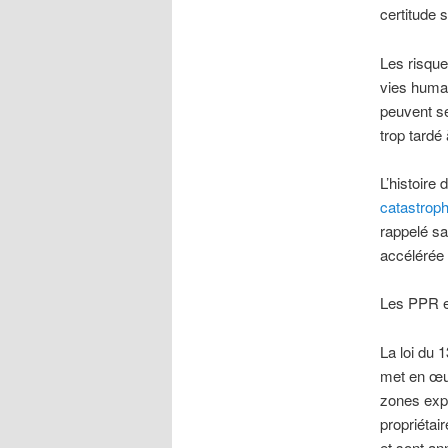
certitude s
Les risque
vies humai
peuvent se
trop tardé
L’histoire
catastroph
rappelé sa
accélérée
Les PPR et 
La loi du 
met en œuv
zones expo
propriétair
et sont an