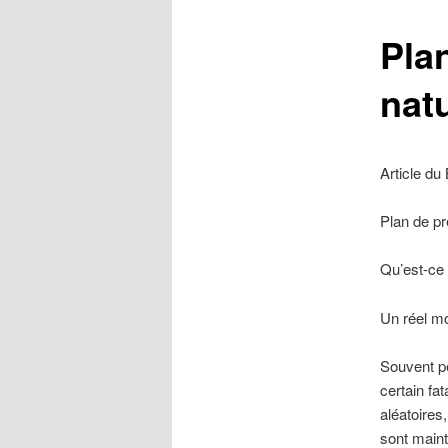
Pla
natu
Article du 
Plan de pr
Qu’est-ce 
Un réel mo
Souvent p
certain fa
aléatoires
sont maint