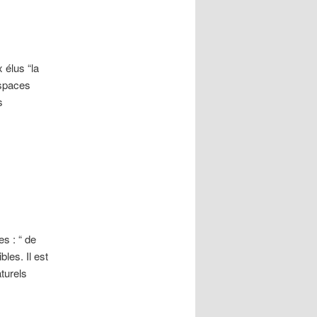
x élus “la
espaces
s
es : “ de
bles. Il est
turels