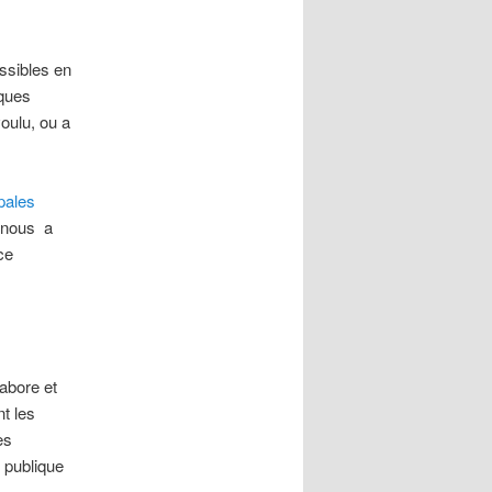
ossibles en
sques
oulu, ou a
pales
, nous a
ce
labore et
t les
es
é publique