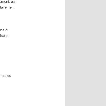
nement, par
clairement
les ou
isé ou
 lors de