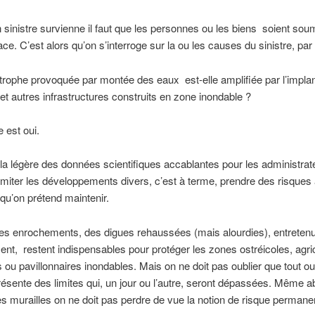
 sinistre survienne il faut que les personnes ou les biens soient soumi
ce. C’est alors qu’on s’interroge sur la ou les causes du sinistre, pa
rophe provoquée par montée des eaux est-elle amplifiée par l’implan
et autres infrastructures construits en zone inondable ?
 est oui.
la légère des données scientifiques accablantes pour les administrat
limiter les développements divers, c’est à terme, prendre des risques
u’on prétend maintenir.
des enrochements, des digues rehaussées (mais alourdies), entreten
ent, restent indispensables pour protéger les zones ostréicoles, agri
s ou pavillonnaires inondables. Mais on ne doit pas oublier que tout o
ésente des limites qui, un jour ou l’autre, seront dépassées. Même ab
es murailles on ne doit pas perdre de vue la notion de risque permane