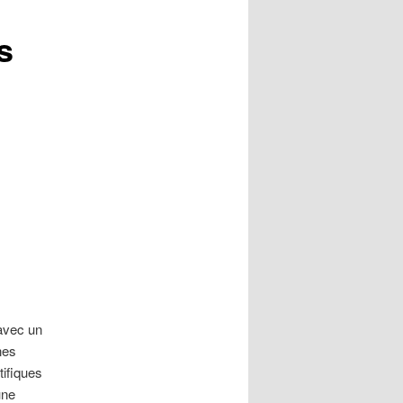
s
avec un
nes
tifiques
une