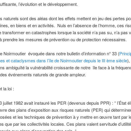
uffisante, l’évolution et le développement.
s naturels sont des aléas dont les effets mettent en jeu des pertes p
nes, en biens et en activités. Nuls en l’absence de l’homme, ces ri
 transformer en catastrophes lorsque la société n’a pas su, n’a pas v
 à prendre les mesures de prévention ou de protection nécessaires.
 de Noirmoutier évoquée dans notre bulletin d’information n° 33 (
Princi
es et cataclysmes dans l’île de Noirmoutier depuis le III ème siècle
)
ns ambiguïté la vulnérabilité croissante de notre île face à la fréquen
 des événements naturels de grande ampleur.
la loi :
13 juillet 1982 avait instauré les PER (devenus depuis PPR) : “ l’État é
re des plans d’exposition aux risques naturels (PER) qui déterminen
sées et les techniques de prévention à y mettre en œuvre tant par l
es que par les collectivités locales. Ces plans valent servitude d’utilit
nexés aux plans d’occupation des sols. “