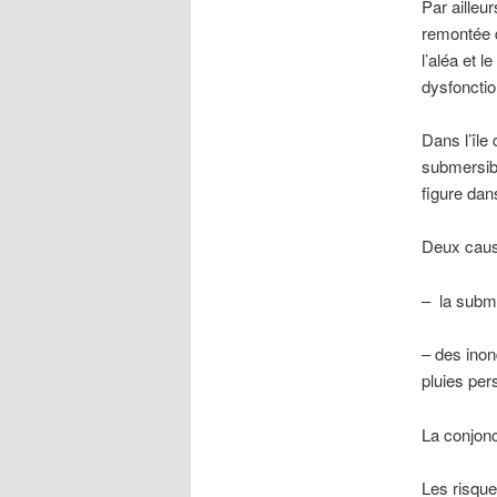
Par ailleu
remontée d
l’aléa et 
dysfonctio
Dans l’île
submersibl
figure dan
Deux cause
– la subme
– des inon
pluies per
La conjonc
Les risque