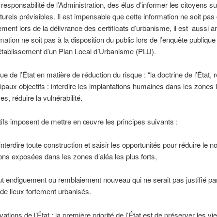
a responsabilité de l’Administration, des élus d’informer les citoyens su
turels prévisibles. Il est impensable que cette information ne soit pa
rement lors de la délivrance des certificats d’urbanisme, il est aussi 
mation ne soit pas à la disposition du public lors de l’enquête publique
établissement d’un Plan Local d’Urbanisme (PLU).
ique de l’État en matière de réduction du risque : “la doctrine de l’État,
ipaux objectifs : interdire les implantations humaines dans les zones 
s, réduire la vulnérabilité.
ifs imposent de mettre en œuvre les principes suivants :
 interdire toute construction et saisir les opportunités pour réduire le
ons exposées dans les zones d’aléa les plus forts,
out endiguement ou remblaiement nouveau qui ne serait pas justifié par
 de lieux fortement urbanisés.
vations de l’État : la première priorité de l’État est de préserver les vi