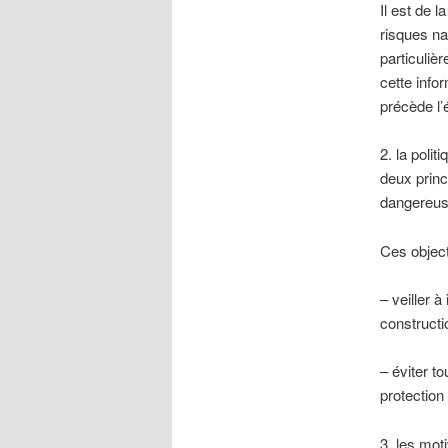
Il est de l
risques na
particuliè
cette infor
précède l’
2. la polit
deux princ
dangereuse
Ces object
– veiller à
constructi
– éviter t
protection
3. les moti