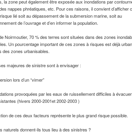
rs, la zone peut également être exposée aux inondations par contour
es nappes phréatiques, etc. Pour ces raisons, il convient d’afficher 
le risque lié soit au dépassement de la submersion marine, soit au
nnement de l’ouvrage et d’en informer la population.
 de Noirmoutier, 70 % des terres sont situées dans des zones inondab
es. Un pourcentage important de ces zones à risques est déjà urban
s des zones urbanisables.
s majeures de sinistre sont à envisager :
rsion lors d’un “vimer”
dations provoquées par les eaux de ruissellement difficiles à évacuer
sistantes (hivers 2000-2001et 2002-2003 )
tion de ces deux facteurs représente le plus grand risque possible.
s naturels donnent-ils tous lieu à des sinistres ?