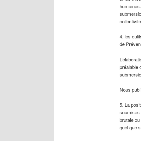
humaines. 
submersion
collectivité
4. les outi
de Prévent
L’élaborat
préalable 
submersion
Nous publi
5. La posi
soumises à
brutale o
quel que s