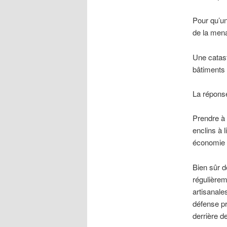
Pour qu’un
de la mena
Une catast
bâtiments 
La réponse
Prendre à 
enclins à 
économie q
Bien sûr 
régulièrem
artisanale
défense pr
derrière d