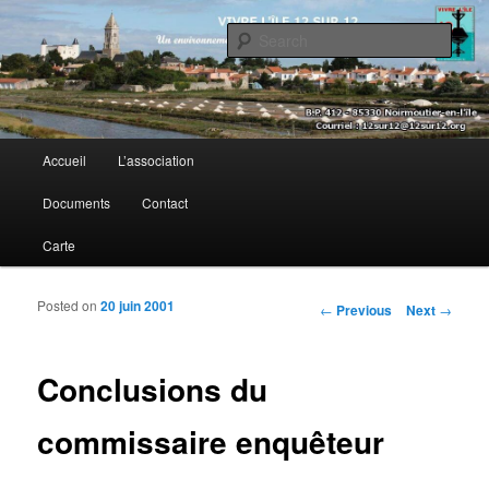
Sear
Vivre l’île 12 sur 12
Main menu
Accueil
L’association
Skip to primary content
Skip to secondary content
Documents
Contact
Carte
Posted on
20 juin 2001
Post navigation
←
Previous
Next
→
Conclusions du
commissaire enquêteur