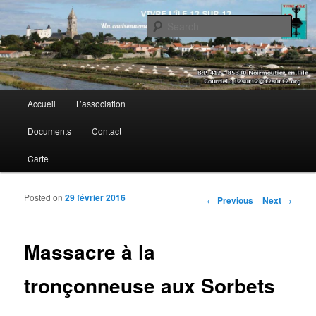
Sear
Vivre l’île 12 sur 12
Main menu
Accueil
L’association
Skip to primary content
Skip to secondary content
Documents
Contact
Carte
Posted on
29 février 2016
Post navigation
←
Previous
Next
→
Massacre à la
tronçonneuse aux Sorbets