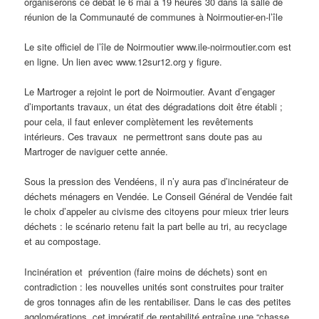
organiserons ce débat le 6 mai à 19 heures 30 dans la salle de
réunion de la Communauté de communes à Noirmoutier-en-l’île
Le site officiel de l’île de Noirmoutier www.ile-noirmoutier.com est
en ligne. Un lien avec www.12sur12.org y figure.
Le Martroger a rejoint le port de Noirmoutier. Avant d’engager
d’importants travaux, un état des dégradations doit être établi ;
pour cela, il faut enlever complètement les revêtements
intérieurs. Ces travaux ne permettront sans doute pas au
Martroger de naviguer cette année.
Sous la pression des Vendéens, il n’y aura pas d’incinérateur de
déchets ménagers en Vendée. Le Conseil Général de Vendée fait
le choix d’appeler au civisme des citoyens pour mieux trier leurs
déchets : le scénario retenu fait la part belle au tri, au recyclage
et au compostage.
Incinération et prévention (faire moins de déchets) sont en
contradiction : les nouvelles unités sont construites pour traiter
de gros tonnages afin de les rentabiliser. Dans le cas des petites
agglomérations, cet impératif de rentabilité entraîne une “chasse