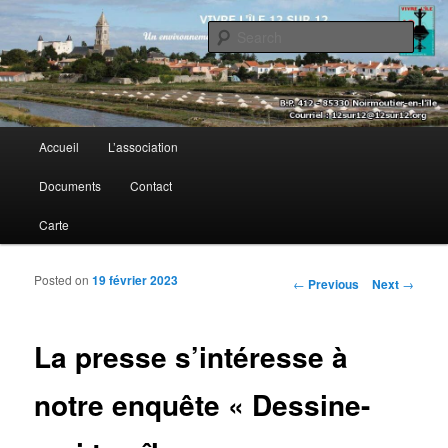
Sear
Vivre l’île 12 sur 12
Main menu
Accueil
L’association
Skip to primary content
Skip to secondary content
Documents
Contact
Carte
Posted on
19 février 2023
Post navigation
←
Previous
Next
→
La presse s’intéresse à
notre enquête « Dessine-