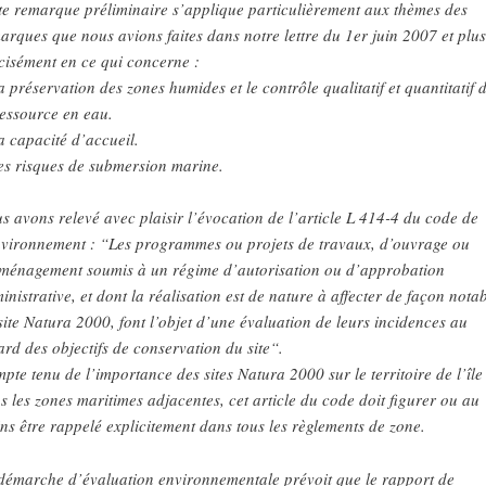
te remarque préliminaire s’applique particulièrement aux thèmes des
arques que nous avions faites dans notre lettre du 1er juin 2007 et plus
cisément en ce qui concerne :
a préservation des zones humides et le contrôle qualitatif et quantitatif 
ressource en eau.
a capacité d’accueil.
es risques de submersion marine.
s avons relevé avec plaisir l’évocation de l’article L 414-4 du code de
nvironnement : “Les programmes ou projets de travaux, d’ouvrage ou
ménagement soumis à un régime d’autorisation ou d’approbation
inistrative, et dont la réalisation est de nature à affecter de façon nota
site Natura 2000, font l’objet d’une évaluation de leurs incidences au
ard des objectifs de conservation du site“.
pte tenu de l’importance des sites Natura 2000 sur le territoire de l’île 
s les zones maritimes adjacentes, cet article du code doit figurer ou au
ns être rappelé explicitement dans tous les règlements de zone.
démarche d’évaluation environnementale prévoit que le rapport de