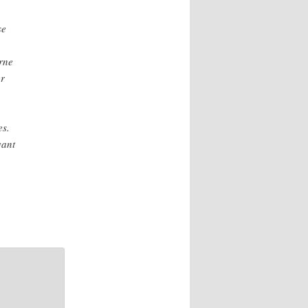
se
rne
er
es.
vant