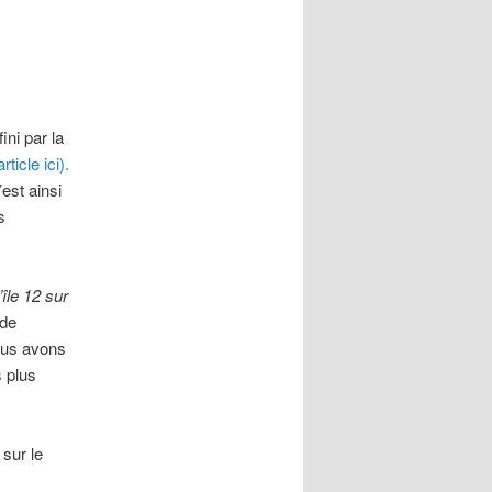
ni par la
rticle ici).
est ainsi
s
’île 12 sur
 de
ous avons
 plus
 sur le