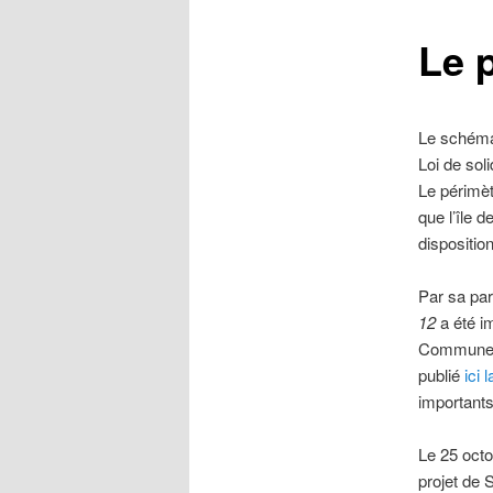
Le 
Le schéma 
Loi de sol
Le périmèt
que l’île 
dispositio
Par sa par
12
a été i
Communes 
publié
ici 
importants
Le 25 octo
projet de