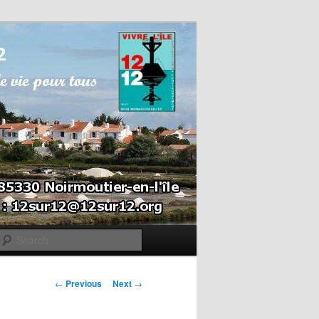
Search
Post navigation
←
Previous
Next
→