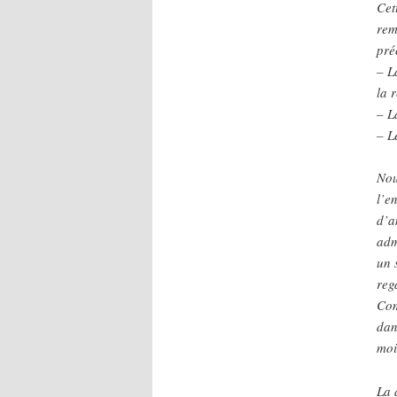
Cet
rem
pré
– L
la 
– L
– L
Nou
l’e
d’a
adm
un 
reg
Com
dan
moi
La 