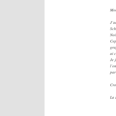
Mon
J’a
Sch
Noi
Cep
gra
ai 
Je 
l’e
par
Cro
La 