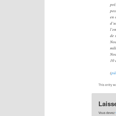
pré
pos
en 
d’u
l’e
de 
Nou
mil
Nou
10 
(
piè
This entry w
Laiss
Vous devez