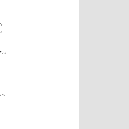
de
de
J’en
urs.