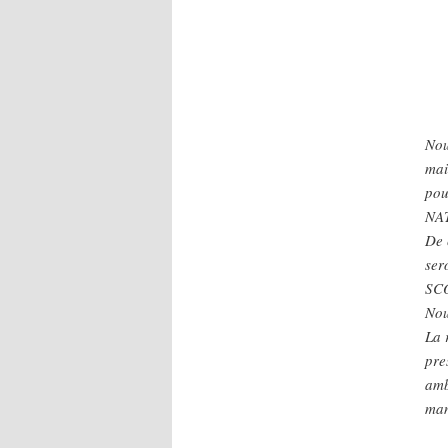
Nou
mai
pou
NAT
De 
ser
SCO
Nou
La 
pre
amb
man