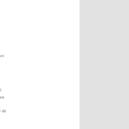
nes
é.
peu
e de