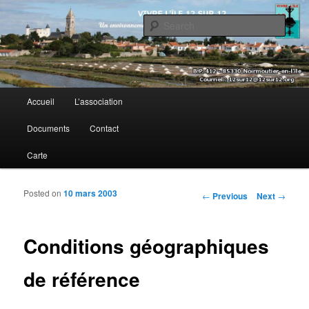
Sear
Vivre l’île 12 sur 12
Main menu
Accueil
L’association
Skip to primary content
Skip to secondary content
Documents
Contact
Carte
Posted on
10 mars 2003
Post navigation
←
Previous
Next
→
Conditions géographiques
de référence