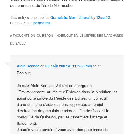
de communes de l’île de Noirmoutier.
This entry was posted in
Granulats
,
Mer - Littoral
by
12sur12
.
Bookmark the
permalink
.
0 THOUGHTS ON “
QUIBERON – NOIRMOUTIER: LE MÉPRIS DES MARCHANDS
DE SABLE
”
Alain Bonnec
on
30 août 2007 at 11 h 50 min
said:
Bonjour,
Je suis Alain Bonnec, Adjoint en charge de
l’Environnement, au Maire d’Erdeven dans la Morbihan, et
aussi porte parole du Peuple des Dunes, un collectif
d’une centaine d’associations, opposées au projet
d’extraction de granulats marins en l’île de Groix et la
presqu’île de Quiberon, par les cimentiers Lafarge et
Italcementi.
J’aurais voulu savoir si vous avez des problèmes de