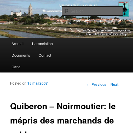
Sear
Vivre l’île 12 sur 12
Main menu
Accueil
L’association
Skip to primary content
Skip to secondary content
Documents
Contact
Carte
Posted on
15 mai 2007
Post navigation
←
Previous
Next
→
Quiberon – Noirmoutier: le
mépris des marchands de