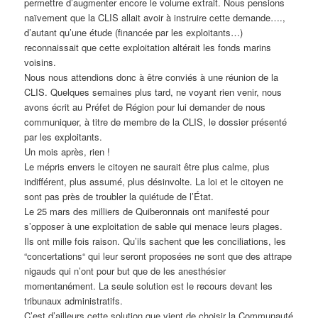
permettre d’augmenter encore le volume extrait. Nous pensions
naïvement que la CLIS allait avoir à instruire cette demande….,
d’autant qu’une étude (financée par les exploitants…)
reconnaissait que cette exploitation altérait les fonds marins
voisins.
Nous nous attendions donc à être conviés à une réunion de la
CLIS. Quelques semaines plus tard, ne voyant rien venir, nous
avons écrit au Préfet de Région pour lui demander de nous
communiquer, à titre de membre de la CLIS, le dossier présenté
par les exploitants.
Un mois après, rien !
Le mépris envers le citoyen ne saurait être plus calme, plus
indifférent, plus assumé, plus désinvolte. La loi et le citoyen ne
sont pas près de troubler la quiétude de l’État.
Le 25 mars des milliers de Quiberonnais ont manifesté pour
s’opposer à une exploitation de sable qui menace leurs plages.
Ils ont mille fois raison. Qu’ils sachent que les conciliations, les
“concertations“ qui leur seront proposées ne sont que des attrape
nigauds qui n’ont pour but que de les anesthésier
momentanément. La seule solution est le recours devant les
tribunaux administratifs.
C’est d’ailleurs cette solution que vient de choisir la Communauté