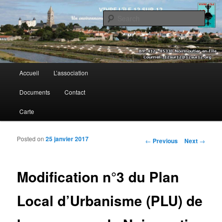
Sear
Vivre l’île 12 sur 12
Main menu
Accueil
L’association
Skip to primary content
Skip to secondary content
Documents
Contact
Carte
Posted on
25 janvier 2017
Post navigation
←
Previous
Next
→
Modification n°3 du Plan
Local d’Urbanisme (PLU) de