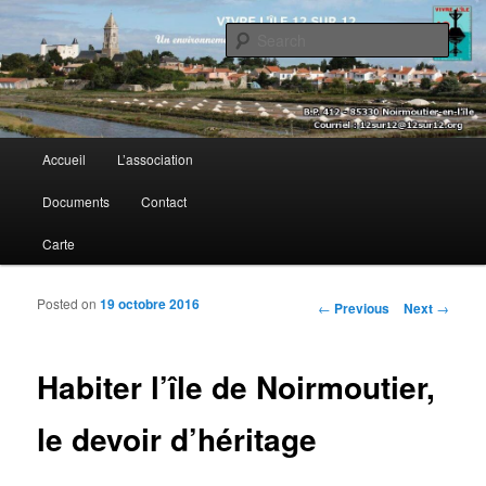
Sear
Vivre l’île 12 sur 12
Main menu
Accueil
L’association
Skip to primary content
Skip to secondary content
Documents
Contact
Carte
Posted on
19 octobre 2016
Post navigation
←
Previous
Next
→
Habiter l’île de Noirmoutier,
le devoir d’héritage