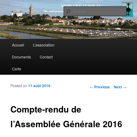
Sear
Vivre l’île 12 sur 12
Main menu
Accueil
L’association
Skip to primary content
Skip to secondary content
Documents
Contact
Carte
Posted on
11 août 2016
Post navigation
←
Previous
Next
→
Compte-rendu de
l’Assemblée Générale 2016