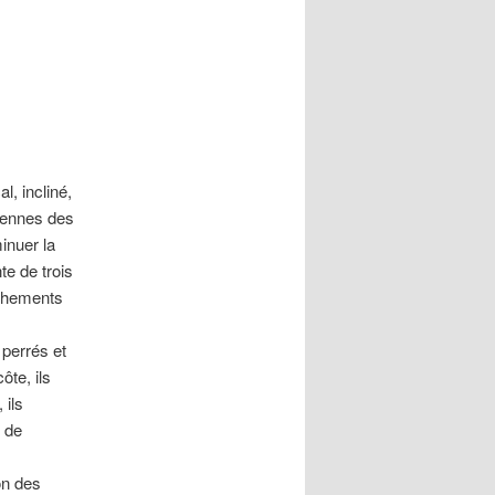
l, incliné,
ciennes des
inuer la
te de trois
ochements
perrés et
ôte, ils
 ils
s de
on des