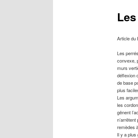
Les
Article du 
Les perrés 
convexe, p
murs verti
déflexion 
de base p
plus facil
Les argume
les cordons
gênent l’a
n’arrêtent
remèdes à
Il y a plu