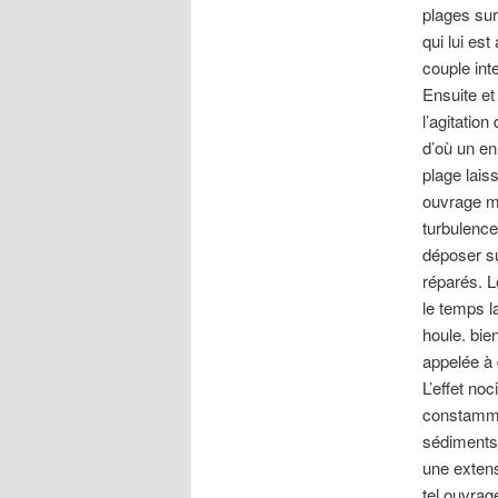
plages sur 
qui lui es
couple int
Ensuite et
l’agitatio
d’où un en
plage laiss
ouvrage ma
turbulence
déposer su
réparés. L
le temps l
houle. bien
appelée à 
L’effet no
constamment
sédiments 
une extens
tel ouvrag