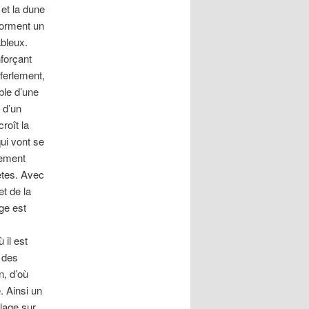
 et la dune
forment un
ableux.
nforçant
éferlement,
ble d’une
e d’un
roît la
qui vont se
tement
êtes. Avec
et de la
age est
 il est
; des
n, d’où
. Ainsi un
lage sur