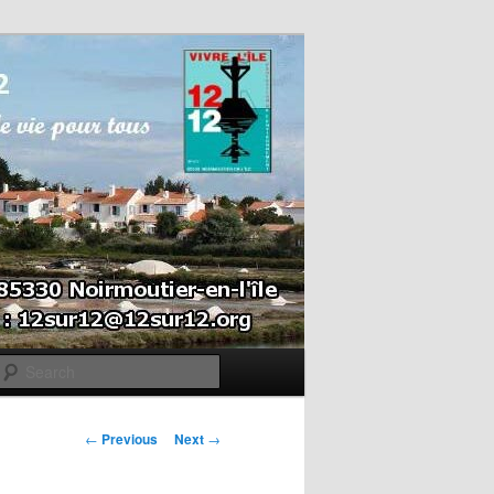
Search
Post navigation
←
Previous
Next
→