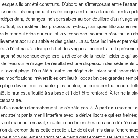
lesquels ils ont été construits. D’abord en s’interposant entre l’estran
t associée , ils empêchent les échanges entre ces deux éléments qui 
erdépendant, échanges indispensables au bon équilibre d’un rivage s
 surtout, ils modifient les processus hydrodynamiques littoraux en re
n de la mer qui brise sur eux et la vitesse des courants résultant du d
lèvement accru du sable et des galets. La surface inclinée et perméa
ée à l’état naturel dissipe l’effet des vagues ; au contraire la présenc
çonné ou rocheux engendre la réflexion de la houle incidente qui acc
 de l’eau sur le rivage. Le résultat est une dispersion des sédiments 
r l’avant plage. D’un été à l’autre les dégâts de l’hiver sont incomplè
es modifications irréversibles ont lieu à l’occasion des grandes temp
a plage devient moins haute, plus pentue, ce qui accentue encore l’eff
tôt le mur est affouillé à sa base et il doit être renforcé. À terme la pl
disparaître.
cif d’un cordon d’enrochement ne s’arrête pas là. À partir du moment où
 atteint par la mer il interfère avec la dérive littorale qui est freinée
vont manquer en aval, situation qui déclenchera ou accroîtra l’érosio
ion du cordon dans cette direction. Le doigt est mis dans l’engrenage
e peut non seulement aggraver le démaigrissement ou le recul de la p