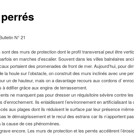
 perrés
Bulletin N° 21
sont des murs de protection dont le profil transversal peut être vertica
arfois en marches d’escalier. Souvent dans les villes balnéaires an
caux portaient des promenades de front de mer. Aujourd’hui, pour dim
de la houle sur l’obstacle, on construit des murs inclinés avec une pen
our un de hauteur, mais on a davantage recours aux cordons d’ enr
es à édifier grâce aux engins de terrassement.
nts ne manquent pas pour dresser un réquisitoire sévère contre les 
 d’enrochement. Ils enlaidissent l’environnement en artificialisant la c
ccés aux plages dont ils réduisent le surface par leur présence même,
 pas le démaigrissement et le recul des estrans car ils n’apportent pa
 la cause de ces phénomènes.
s grave encore. Les murs de protection et les perrés accélèrent l’érosi