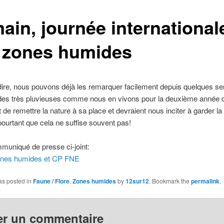
ain, journée international
 zones humides
dire, nous pouvons déjà les remarquer facilement depuis quelques s
des très pluvieuses comme nous en vivons pour la deuxième année d
 de remettre la nature à sa place et devraient nous inciter à garder l
pourtant que cela ne suffise souvent pas!
mmuniqué de presse ci-joint:
ones humides et CP FNE
as posted in
Faune / Flore
,
Zones humides
by
12sur12
. Bookmark the
permalink
.
er un commentaire