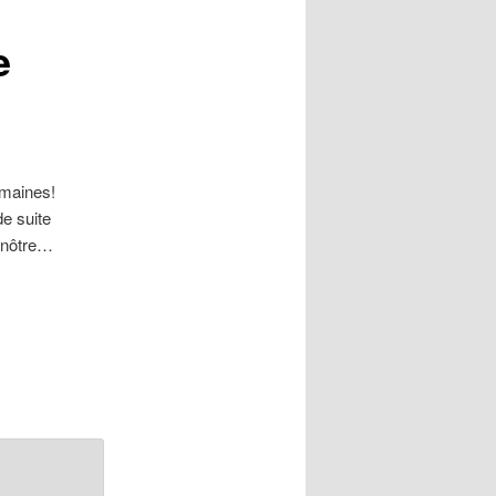
e
emaines!
e suite
a nôtre…