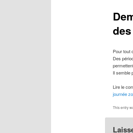
Dem
des
Pour tout 
Des pério
permettent
Il semble 
Lire le co
journée z
This entry w
Laiss