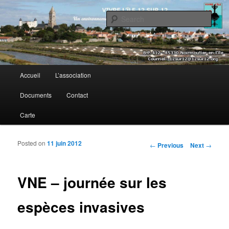
Sear
Vivre l’île 12 sur 12
Main menu
Accueil
L’association
Skip to primary content
Skip to secondary content
Documents
Contact
Carte
Posted on
11 juin 2012
Post navigation
←
Previous
Next
→
VNE – journée sur les
espèces invasives