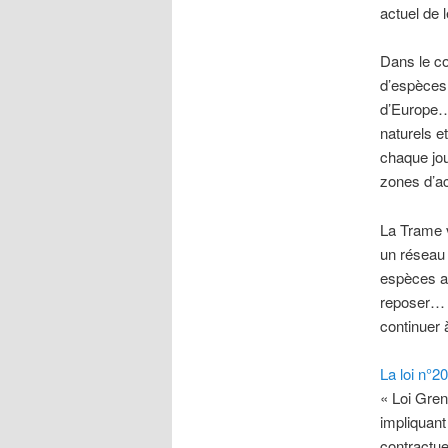
actuel de l
Dans le co
d’espèces
d’Europe…)
naturels et
chaque jou
zones d’ac
La Trame v
un réseau 
espèces an
reposer… E
continuer 
La loi n°2
« Loi Grene
impliquant 
contractue