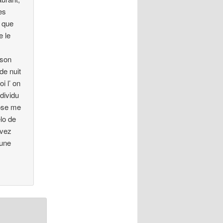
es
r que
e le
 son
de nuit
i l’ on
dividu
hose me
lo de
avez
 une