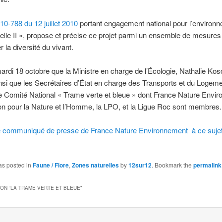
010-788 du 12 juillet 2010
portant engagement national pour l’environn
elle II », propose et précise ce projet parmi un ensemble de mesures
 la diversité du vivant.
ardi 18 octobre que la Ministre en charge de l’Écologie, Nathalie Kos
nsi que les Secrétaires d’État en charge des Transports et du Logem
 le Comité National « Trame verte et bleue » dont France Nature Envi
on pour la Nature et l’Homme, la LPO, et la Ligue Roc sont membres.
le communiqué de presse de France Nature Environnement à ce sujet
as posted in
Faune / Flore
,
Zones naturelles
by
12sur12
. Bookmark the
permalink
ON “
LA TRAME VERTE ET BLEUE
”