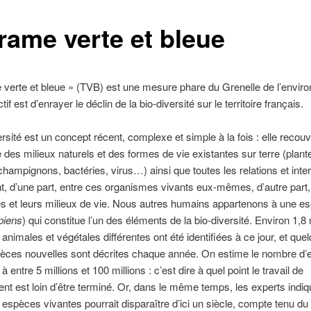
trame verte et bleue
 verte et bleue » (TVB) est une mesure phare du Grenelle de l’envir
ctif est d’enrayer le déclin de la bio-diversité sur le territoire français.
ersité est un concept récent, complexe et simple à la fois : elle recou
 des milieux naturels et des formes de vie existantes sur terre (plant
hampignons, bactéries, virus…) ainsi que toutes les relations et inte
nt, d’une part, entre ces organismes vivants eux-mêmes, d’autre part,
s et leurs milieux de vie. Nous autres humains appartenons à une e
piens
) qui constitue l’un des éléments de la bio-diversité. Environ 1,8 
animales et végétales différentes ont été identifiées à ce jour, et que
èces nouvelles sont décrites chaque année. On estime le nombre d
à entre 5 millions et 100 millions : c’est dire à quel point le travail de
t est loin d’être terminé. Or, dans le même temps, les experts indiq
 espèces vivantes pourrait disparaître d’ici un siècle, compte tenu d