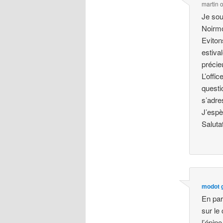
martin
Je sou
Noirmo
Eviton
estiva
précie
L’offi
questi
s’adre
J’espè
Saluta
modot 
En par
sur le
l’épin