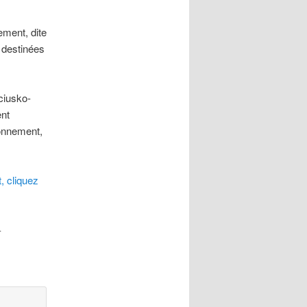
ement, dite
 destinées
ciusko-
ent
ronnement,
, cliquez
.