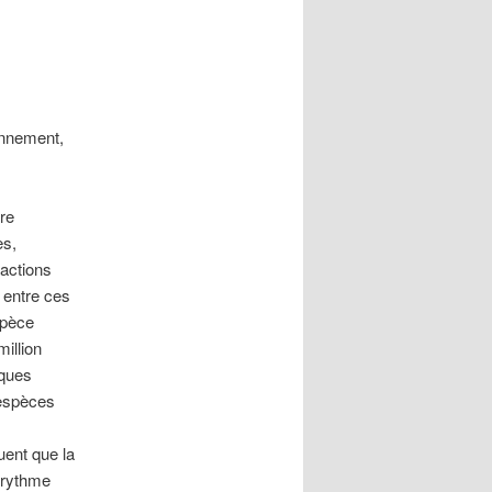
onnement,
vre
es,
ractions
 entre ces
spèce
million
lques
’espèces
uent que la
u rythme