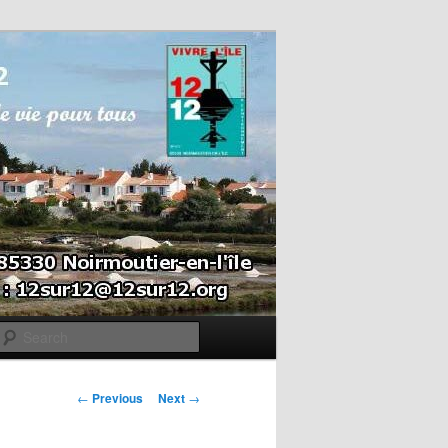
Search
Post navigation
←
Previous
Next
→