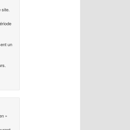
 site.
ériode
sent un
urs.
en »
aurant,