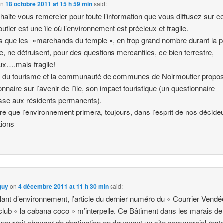
on
18 octobre 2011 at 15 h 59 min
said:
haite vous remercier pour toute l’information que vous diffusez sur ce
utier est une île où l’environnement est précieux et fragile.
s que les »marchands du temple », en trop grand nombre durant la p
le, ne détruisent, pour des questions mercantiles, ce bien terrestre,
ux….mais fragile!
ce du tourisme et la communauté de communes de Noirmoutier propo
onnaire sur l’avenir de l’île, son impact touristique (un questionnaire
sse aux résidents permanents).
re que l’environnement primera, toujours, dans l’esprit de nos décide
tions
guy
on
4 décembre 2011 at 11 h 30 min
said:
lant d’environnement, l’article du dernier numéro du « Courrier Vendé
 club « la cabana coco » m’interpelle. Ce Bâtiment dans les marais de
e pourrait changer de destination,en devenant un site commercial,rest