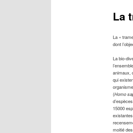
La 
La « trame
dont l’obje
La bio-div
l’ensemble
animaux, c
qui existe
organisme
(
Homo sa
d’espèces 
15000 esp
existantes 
recensemen
moitié des