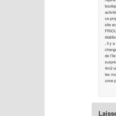
boutiq
activi
ce pro
site a
FRIOUX
établi
, il y
change
de l’î
surpre
4m2 on
les mo
zone p
Laiss