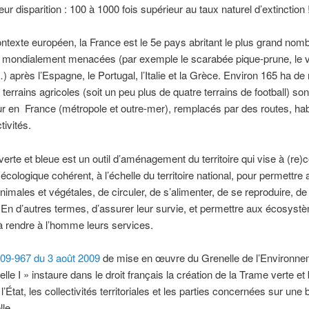
eur disparition : 100 à 1000 fois supérieur au taux naturel d’extinction 
ntexte européen, la France est le 5e pays abritant le plus grand nom
 mondialement menacées (par exemple le scarabée pique-prune, le 
 après l’Espagne, le Portugal, l’Italie et la Grèce. Environ 165 ha de 
 terrains agricoles (soit un peu plus de quatre terrains de football) son
r en France (métropole et outre-mer), remplacés par des routes, habi
tivités.
erte et bleue est un outil d’aménagement du territoire qui vise à (re)c
écologique cohérent, à l’échelle du territoire national, pour permettre 
imales et végétales, de circuler, de s’alimenter, de se reproduire, de
n d’autres termes, d’assurer leur survie, et permettre aux écosyst
à rendre à l’homme leurs services.
009-967 du 3 août 2009
de mise en œuvre du Grenelle de l’Environnem
lle I » instaure dans le droit français la création de la Trame verte et 
l’État, les collectivités territoriales et les parties concernées sur une
lle.