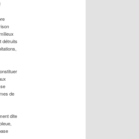
!
bre
vison
milieux
t détruits
tations,
onstituer
aux
 se
èmes de
ent dite
bleue,
 base