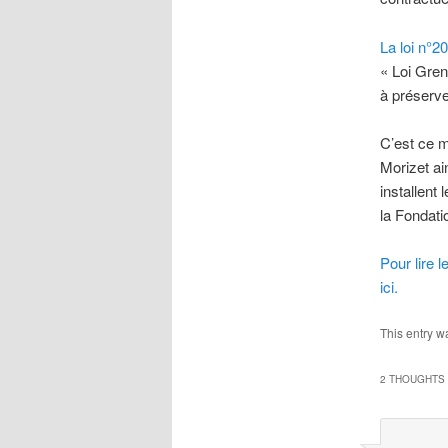
La loi n°2
« Loi Gren
à préserver
C’est ce m
Morizet ai
installent
la Fondati
Pour lire 
ici.
This entry w
2 THOUGHTS 