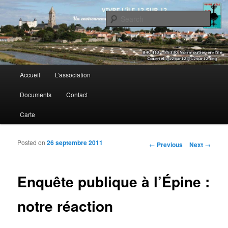
Sear
Vivre l’île 12 sur 12
Main menu
Accueil
L’association
Skip to primary content
Skip to secondary content
Documents
Contact
Carte
Posted on
26 septembre 2011
Post navigation
←
Previous
Next
→
Enquête publique à l’Épine :
notre réaction