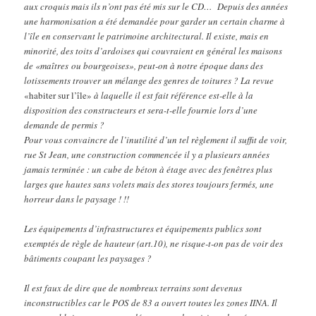
aux croquis mais ils n’ont pas été mis sur le CD… Depuis des années
une harmonisation a été demandée pour garder un certain charme à
l’île en conservant le patrimoine architectural. Il existe, mais en
minorité, des toits d’ardoises qui couvraient en général les maisons
de «maîtres ou bourgeoises», peut-on à notre époque dans des
lotissements trouver un mélange des genres de toitures ? La revue
«habiter sur l’île»
à laquelle il est fait référence est-elle à la
disposition des constructeurs et sera-t-elle fournie lors d’une
demande de permis ?
Pour vous convaincre de l’inutilité d’un tel règlement il suffit de voir,
rue St Jean, une construction commencée il y a plusieurs années
jamais terminée : un cube de béton à étage avec des fenêtres plus
larges que hautes sans volets mais des stores toujours fermés, une
horreur dans le paysage ! !!
Les équipements d’infrastructures et équipements publics sont
exemptés de règle de hauteur (art.10), ne risque-t-on pas de voir des
bâtiments coupant les paysages ?
Il est faux de dire que de nombreux terrains sont devenus
inconstructibles car le POS de 83 a ouvert toutes les zones IINA. Il