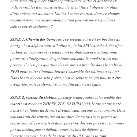
nous semblait que ces zones dépourvues de voirie et des réseaux
indispensables à la construction devaient faire l’objet d’un plan
d’urbanisme sur au moins 1ha les 3 zones rentrent dans ce champ:
comment avec une simple modification peut-on ouvrir quelques
mètres carrés seulement ?
ZONE 1, Chemin des Ormeaux :
ce secteur s’inscrit en bordure du
bourg, il est déjà entouré d’habitats ; la loi SRU cherche à densifier
les bourgs, les voies et réseaux sont probablement existants pour
permettre l’intégration de quelques maisons, le nombre n’est pas
précisé. Il n’est pas question des mesures à prendre dans le cadre du
PPRI pour éviter l’inondation de l’ensemble des bâtiments (2,5m).
Dans le cas où cela sera prévu, c’est la seule zone qui pourrait être
urbanisée, mais seulement si la modification est légale…
ZONE 2, secteur du Gabion,
paysage remarquable : l’ensemble des
marais est reconnu ZNIEFF, ZPS, NATURA2000, le projet présenté
s’inscrit en limite du Marais Bretaud sans aucune zone tampon. Deux
maisons ont été construites en bordure du marais sans permis de
construire, elles n’existent donc pas et ne doivent pas être reconnues
par un aménagement défiant toutes les lois de défense de
l’environnement. Lors de la création du PLU, dans la zone