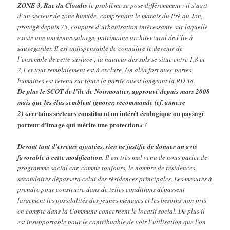
ZONE 3, Rue du Cloudis
le problème se pose différemment : il s’agit
d’un secteur de zone humide comprenant le marais du Pré au Jon,
protégé depuis 75, coupure d’urbanisation intéressante sur laquelle
existe une ancienne salorge, patrimoine architectural de l’île à
sauvegarder. Il est indispensable de connaître le devenir de
l’ensemble de cette surface ; la hauteur des sols se situe entre 1,8 et
2,1 et tout remblaiement est à exclure. Un aléa fort avec pertes
humaines est retenu sur toute la partie ouest longeant la RD 38.
De plus le SCOT de l’île de Noirmoutier, approuvé depuis mars 2008
mais que les élus semblent ignorer, recommande (cf. annexe
«certains secteurs constituent un intérêt écologique ou paysagé
2)
porteur d’image qui mérite une protection»
!
Devant tant d’erreurs ajoutées, rien ne justifie de donner un avis
favorable à cette modification.
Il est très mal venu de nous parler de
programme social car, comme toujours, le nombre de résidences
secondaires dépassera celui des résidences principales. Les mesures à
prendre pour construire dans de telles conditions dépassent
largement les possibilités des jeunes ménages et les besoins non pris
en compte dans la Commune concernent le locatif social. De plus il
est insupportable pour le contribuable de voir l’utilisation que l’on