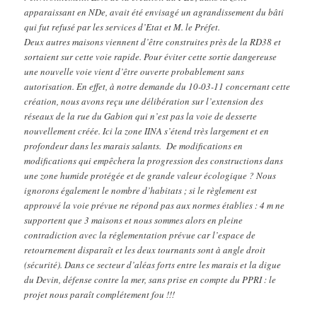
apparaissant en NDe, avait été envisagé un agrandissement du bâti
qui fut refusé par les services d’Etat et M. le Préfet.
Deux autres maisons viennent d’être construites près de la RD38 et
sortaient sur cette voie rapide. Pour éviter cette sortie dangereuse
une nouvelle voie vient d’être ouverte probablement sans
autorisation. En effet, à notre demande du 10-03-11 concernant cette
création, nous avons reçu une délibération sur l’extension des
réseaux de la rue du Gabion qui n’est pas la voie de desserte
nouvellement créée. Ici la zone IINA s’étend très largement et en
profondeur dans les marais salants. De modifications en
modifications qui empêchera la progression des constructions dans
une zone humide protégée et de grande valeur écologique ? Nous
ignorons également le nombre d’habitats ; si le règlement est
approuvé la voie prévue ne répond pas aux normes établies : 4 m ne
supportent que 3 maisons et nous sommes alors en pleine
contradiction avec la réglementation prévue car l’espace de
retournement disparaît et les deux tournants sont à angle droit
(sécurité). Dans ce secteur d’aléas forts entre les marais et la digue
du Devin, défense contre la mer, sans prise en compte du PPRI : le
projet nous paraît complétement fou !!!