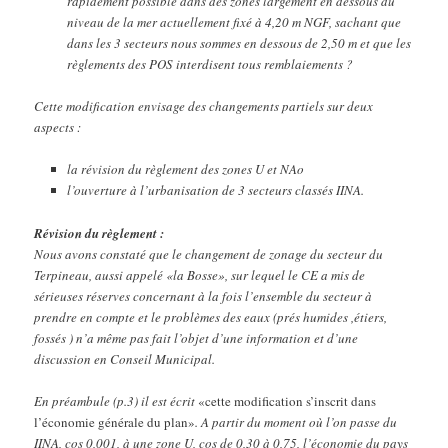
rapidement possible dans des zones largement en dessous du
niveau de la mer actuellement fixé à 4,20 m NGF, sachant que
dans les 3 secteurs nous sommes en dessous de 2,50 m et que les
règlements des POS interdisent tous remblaiements ?
Cette modification envisage des changements partiels sur deux
aspects :
la révision du règlement des zones U et NAo
l’ouverture à l’urbanisation de 3 secteurs classés IINA.
Révision du règlement :
Nous avons constaté que le changement de zonage du secteur du
Terpineau, aussi appelé «la Bosse», sur lequel le CE a mis de
sérieuses réserves concernant à la fois l’ensemble du secteur à
prendre en compte et le problèmes des eaux (prés humides ,étiers,
fossés ) n’a même pas fait l’objet d’une information et d’une
discussion en Conseil Municipal.
En préambule (p.3) il est écrit
«cette modification s’inscrit dans
l’économie générale du plan»
. A partir du moment où l’on passe du
IINA, cos 0,001, à une zone U, cos de 0,30 à 0,75, l’économie du pays