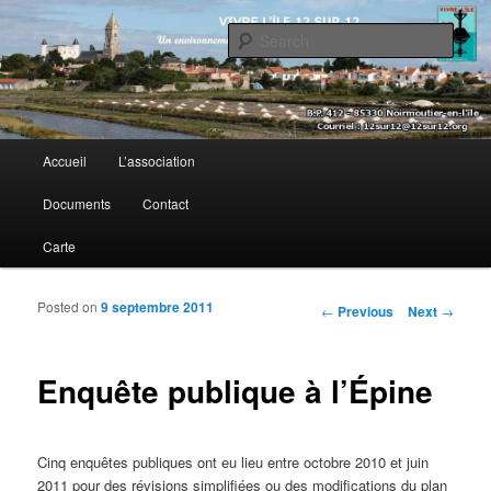
Sear
Vivre l’île 12 sur 12
Main menu
Accueil
L’association
Skip to primary content
Skip to secondary content
Documents
Contact
Carte
Posted on
9 septembre 2011
Post navigation
←
Previous
Next
→
Enquête publique à l’Épine
Cinq enquêtes publiques ont eu lieu entre octobre 2010 et juin
2011 pour des révisions simplifiées ou des modifications du plan