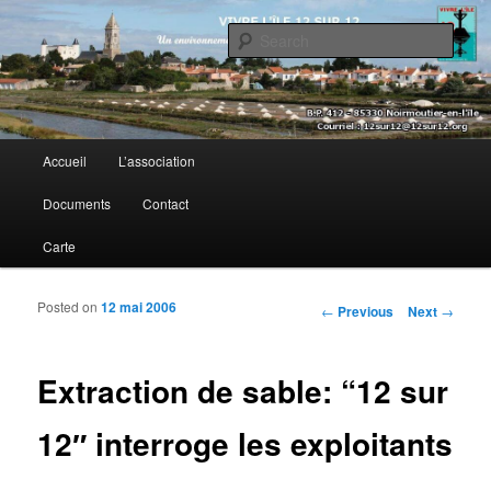
Sear
Vivre l’île 12 sur 12
Main menu
Accueil
L’association
Skip to primary content
Skip to secondary content
Documents
Contact
Carte
Posted on
12 mai 2006
Post navigation
←
Previous
Next
→
Extraction de sable: “12 sur
12″ interroge les exploitants