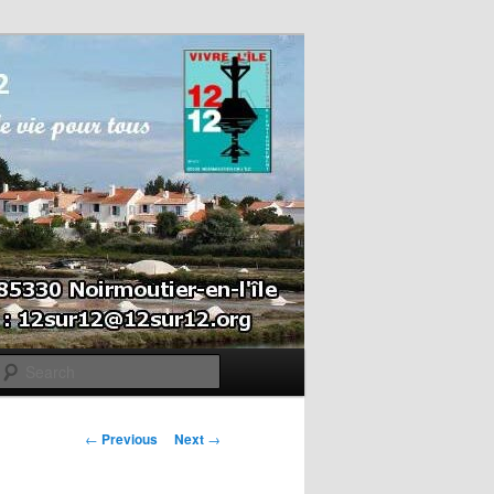
Search
Post navigation
←
Previous
Next
→