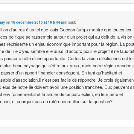
guy
on
16 décembre 2010 at 16 h 44 min
said:
ition d’autres élus tel que louis Guédon (ump) montre que toutes les
ces politique se rassemble autour d’un projet qui au delà de la vision 
nes représente un enjeu économique important pour la région. La popu
e de l’île d’yeu semble elle aussi d’accord pour le projet! il ne faudrai
as passer à côté d’une opportunité. Certes la vision d’éoliennes est loi
 le plus beau paysage qui s’offre aux yeux, mais notre région vendée 
e passer d’un apport financier conséquent. En tant qu’habitant et
sable d’association,il n’est pas facile de répondre. Je crois égalemen
es élus de notre île doivent avoir une position tranchée. Eux peuvent s
ct environnemental et financier de ce parc éolien, en leur âme et
ence, et pourquoi pas un référendum îlien sur la question?