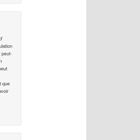
d’
lation
t peut-
n
peut
t que
avoir