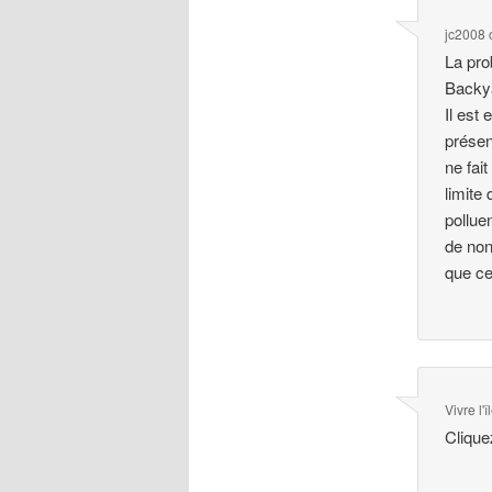
jc2008
La pro
Backy
Il est
présen
ne fai
limite
pollue
de non
que ce
Vivre l'
Clique