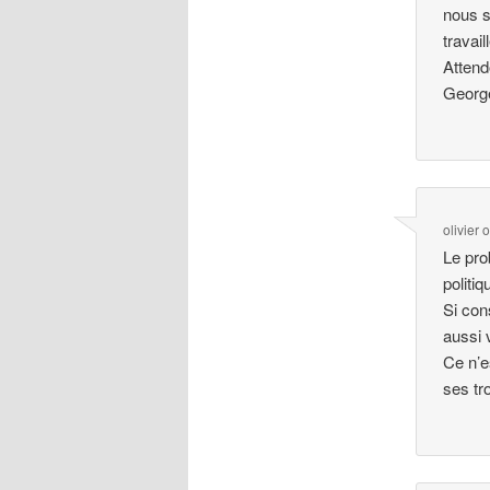
nous s
travai
Atten
Georg
olivier
Le pro
politi
Si con
aussi 
Ce n’e
ses tr