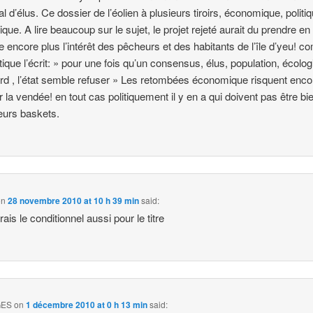
l d’élus. Ce dossier de l’éolien à plusieurs tiroirs, économique, politiq
ique. A lire beaucoup sur le sujet, le projet rejeté aurait du prendre en
 encore plus l’intérêt des pêcheurs et des habitants de l’île d’yeu! 
itique l’écrit: » pour une fois qu’un consensus, élus, population, écolog
rd , l’état semble refuser » Les retombées économique risquent enco
ir la vendée! en tout cas politiquement il y en a qui doivent pas être bi
eurs baskets.
on
28 novembre 2010 at 10 h 39 min
said:
serais le conditionnel aussi pour le titre
GES
on
1 décembre 2010 at 0 h 13 min
said: