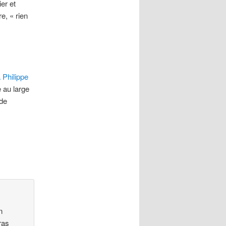
er et
e, « rien
 Philippe
 au large
 de
n
ras