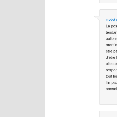
modot 
La pos
tendan
éolien
maritim
être p
d’être
elle s
respon
tout l
l’impa
consci