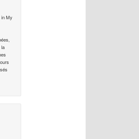
t in My
n
bées,
 la
nnes
jours
osés