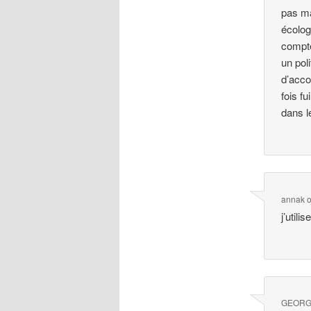
pas ma
écolog
compte
un pol
d’acco
fois fu
dans l
annak
j’utili
GEOR