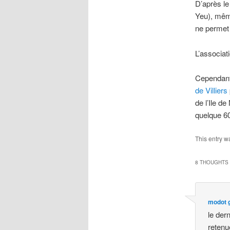
D’après le
Yeu), même
ne permet 
L’associat
Cependant
de Villiers
de l’Ile d
quelque 6
This entry w
8 THOUGHTS 
modot 
le dern
retenu