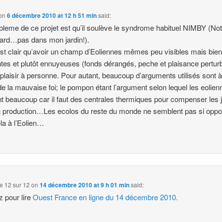
on
6 décembre 2010 at 12 h 51 min
said:
bleme de ce projet est qu’il soulève le syndrome habituel NIMBY (No
ard…pas dans mon jardin!).
 est clair qu’avoir un champ d’Eoliennes mêmes peu visibles mais bie
tes et plutôt ennuyeuses (fonds dérangés, peche et plaisance pertur
t plaisir à personne. Pour autant, beaucoup d’arguments utilisés sont à
 de la mauvaise foi; le pompon étant l’argument selon lequel les eolie
nt beaucoup car il faut des centrales thermiques pour compenser les 
 production…Les ecolos du reste du monde ne semblent pas si opp
la à l’Eolien…
île 12 sur 12
on
14 décembre 2010 at 9 h 01 min
said:
z pour lire
Ouest France en ligne du 14 décembre 2010.