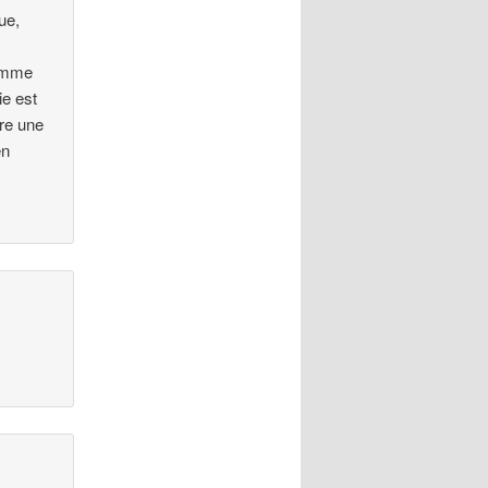
ue,
comme
ie est
re une
en