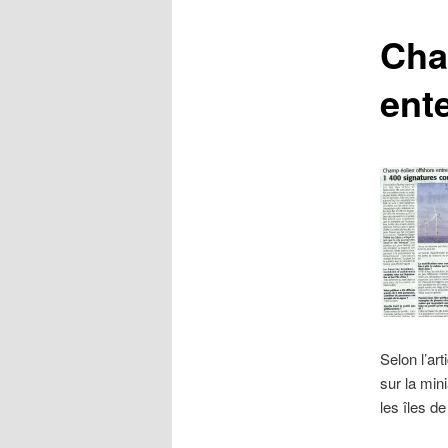
Cham
ent
Selon l’art
sur la min
les îles d