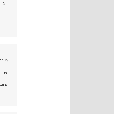
r à
or un
ermes
 dans