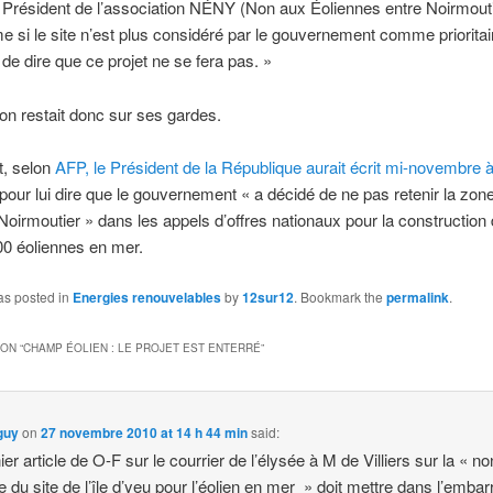
 Président de l’association NÉNY (Non aux Éoliennes entre Noirmouti
 si le site n’est plus considéré par le gouvernement comme prioritair
de dire que ce projet ne se fera pas. »
ion restait donc sur ses gardes.
, selon
AFP, le Président de la République aurait écrit mi-novembre à
pour lui dire que le gouvernement « a décidé de ne pas retenir la zone
e Noirmoutier » dans les appels d’offres nationaux pour la construction
00 éoliennes en mer.
as posted in
Energies renouvelables
by
12sur12
. Bookmark the
permalink
.
ON “
CHAMP ÉOLIEN : LE PROJET EST ENTERRÉ
”
guy
on
27 novembre 2010 at 14 h 44 min
said:
ier article de O-F sur le courrier de l’élysée à M de Villiers sur la « no
e du site de l’île d’yeu pour l’éolien en mer » doit mettre dans l’embar