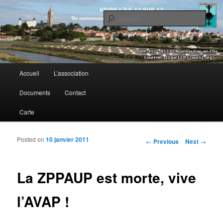
Sear
Vivre l’île 12 sur 12
Main menu
Accueil
L’association
Skip to primary content
Skip to secondary content
Documents
Contact
Carte
Posted on
10 janvier 2011
Post navigation
←
Previous
Next
→
La ZPPAUP est morte, vive
l’AVAP !