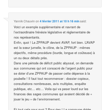
Yannik Chauvin
on
4 février 2011 at 10 h 16 min
said:
Voici un exemple supplémentaire et navrant de
l’extraordinaire frénésie législative et règlementaire de
nos représentants.
Enfin, quoi ! La ZPPAUP devient AVAP, fort bien. L’AVAP
est la sœur jumelle, le clône, de la ZPPAUP : mêmes
objectifs, même procédure (lourde, longue et coûteuse) à
un ou deux détails près.
Dans une période de déficit public abyssal, on demande
aux communes qui ont consacré de l’argent public pour
se doter d’une ZPPAUP de passer cette dépense à la
poubelle ! Il faut tout recommencer : dossier copieux,
consultations nombreuses, avis multiples, enquête
publique, etc… etc… Voila qui va peser lourd sur les
finances des sages communes qui avaient décidé de «
jouer le jeu » de l’environnement.
Et tout cela pour quoi ? Pour rien ! La commune dotée