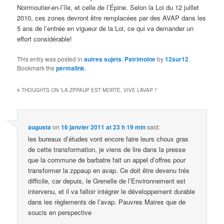
Noirmoutier-en-l’île, et celle de l’Épine. Selon la Loi du 12 juillet
2010, ces zones devront être remplacées par des AVAP dans les
5 ans de l’entrée en vigueur de la Loi, ce qui va demander un
effort considérable!
This entry was posted in
autres sujets
,
Patrimoine
by
12sur12
.
Bookmark the
permalink
.
4 THOUGHTS ON “
LA ZPPAUP EST MORTE, VIVE L’AVAP !
”
augusta
on
16 janvier 2011 at 23 h 19 min
said:
les bureaux d’études vont encore faire leurs choux gras
de cette transformation, je viens de lire dans la presse
que la commune de barbatre fait un appel d’offres pour
transformer la zppaup en avap. Ce doit être devenu trés
difficile, car depuis, le Grenelle de l’Environnement est
intervenu, et il va falloir intégrer le développement durable
dans les règlements de l’avap. Pauvres Maires que de
soucis en perspective