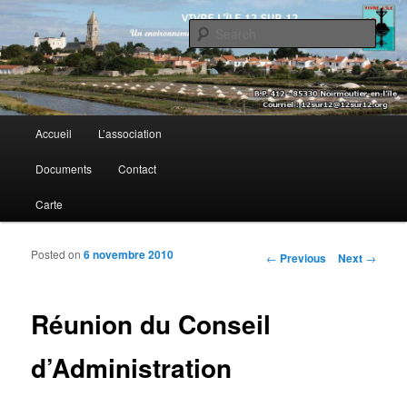
Sear
Vivre l’île 12 sur 12
Main menu
Accueil
L’association
Skip to primary content
Skip to secondary content
Documents
Contact
Carte
Posted on
6 novembre 2010
Post navigation
←
Previous
Next
→
Réunion du Conseil
d’Administration