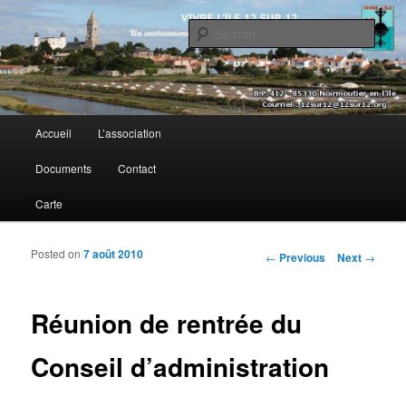
Sear
Vivre l’île 12 sur 12
Main menu
Accueil
L’association
Skip to primary content
Skip to secondary content
Documents
Contact
Carte
Posted on
7 août 2010
Post navigation
←
Previous
Next
→
Réunion de rentrée du
Conseil d’administration