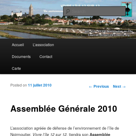
Sear
Vivre l’île 12 sur 12
Main menu
Accueil
L’association
Skip to primary content
Skip to secondary content
Documents
Contact
Carte
Posted on
11 juillet 2010
Post navigation
←
Previous
Next
→
Assemblée Générale 2010
L’association agréée de défense de l’environnement de l’île de
Noirmoutier,
Vivre l’île 12 sur 12,
tiendra son
Assemblée