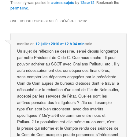
This entry was posted in
autres sujets
by
12sur12
. Bookmark the
permalink
.
ONE THOUGHT ON “
ASSEMBLÉE GÉNÉRALE 2010
”
monika
on
12 juillet 2010 at 12 h 04 min
said:
Un sujet de réflexion se dessine, semé depuis longtemps
par notre Président de C de C. Que nous cache-t-il pour
pouvoir adhérer au SCOT avec Challans Palluau, etc.. Il y
aura nécessairement des conséquences financières,
sans compter les dépenses engagées par la précédente
Com de Com auprès de bureaux d’études dont le travail a
débouché sur la rédaction d’un scot de l’ile de Noimoutier,
accepté par les services de l’état. Quelles sont les
arrières pensées des instigateurs ? L’ile est l’esemple
type d’un scot bien circonscrit, avec des intérêts
spécifiques ? Qu’y-a-t-il de commun entre nous et
Palluau ? La population est elle même au courant, c’est
la presse qui informe et le Compte rendu des séances de
la Com de Com auxquels peu de personnes s’intéressent.