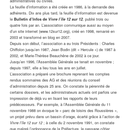
administratives ou civiles.
La feuille d’information a été créée en 1986, à la demande des
adhérents. Dix ans plus tard, la feuille d’information est devenue
le
Bulletin d’Infos de
Vivre l’île 12 sur 12
,
publié trois ou
quatre fois par an. L’association communique aussi au moyen
d’un site internet (www.12sur12.org), créé en 1998, remanié en
2003 et transformé en blog en 2007.
Depuis son début, l’association a eu trois Présidents : Charles
Chiffolon jusqu’en 1987, Jean Bodin (dit « Hercule ») de 1987 à
2002, et Marie-Thérèse Beauchêne de 2002 à ce jour.
Jusqu’en 1996, l’Assemblée Générale se tenait en novembre ;
depuis 1997, elle a lieu tous les ans en juillet.
L’association a préparé une brochure reprenant les comptes
rendus sommaires des AG et des réunions du conseil
d’administration depuis 25 ans. On constate la pérennité de
certains dossiers, et les administrateurs actuels ont parfois une
impression de déjà vu en lisant les rapports de leurs
prédécesseurs. Par exemple, à l’Assemblée Générale du 11
novembre 1988 on évoque le « parc de loisirs des Roussières »,
un projet prévu dans un bassin d’orage, écarté grâce à l’action de
Vivre l’île 12 sur 12
; à celle du 2 novembre 1991, on constate
que malgré l’ordonnance de la Préfecture, le passage côtier