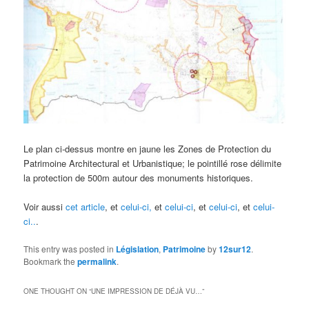
Le plan ci-dessus montre en jaune les Zones de Protection du
Patrimoine Architectural et Urbanistique; le pointillé rose délimite
la protection de 500m autour des monuments historiques.
Voir aussi
cet article
, et
celui-ci,
et
celui-ci
, et
celui-ci
, et
celui-
ci..
.
This entry was posted in
Législation
,
Patrimoine
by
12sur12
.
Bookmark the
permalink
.
ONE THOUGHT ON “
UNE IMPRESSION DE DÉJÀ VU…
”