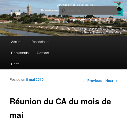
Sear
Vivre l’île 12 sur 12
Main menu
Accueil
L’association
Skip to primary content
Skip to secondary content
Documents
Contact
Carte
Posted on
8 mai 2010
Post navigation
←
Previous
Next
→
Réunion du CA du mois de
mai