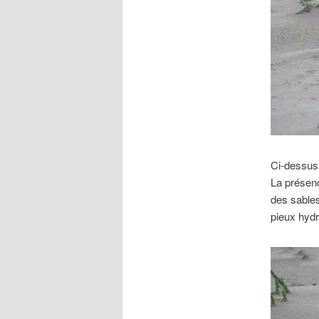
Ci-dessus,
La présenc
des sables
pieux hydr