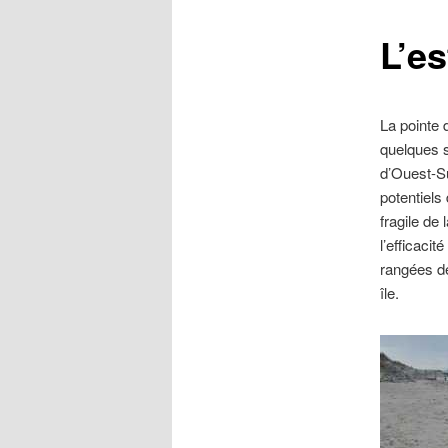
L’e
La pointe
quelques s
d’Ouest-Su
potentiels 
fragile de
l’efficaci
rangées de
île.