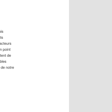
uis
ts
acteurs
un point
utent de
ubles
 de notre