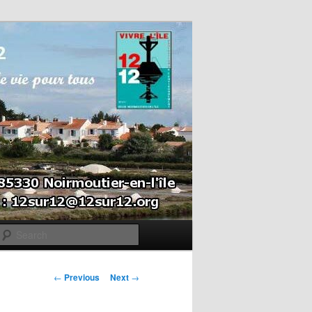
Search
Post navigation
←
Previous
Next
→