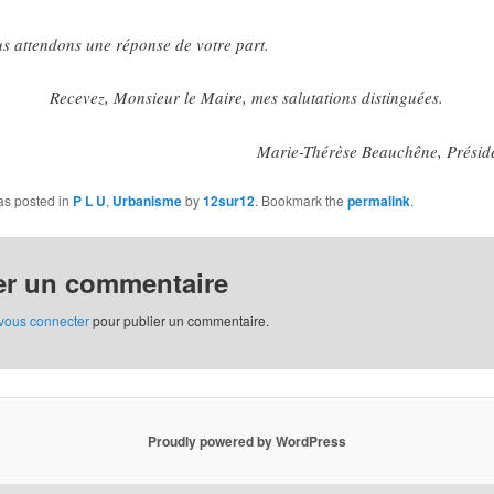
s attendons une réponse de votre part.
Recevez, Monsieur le Maire, mes salutations distinguées.
Marie-Thérèse Beauchêne, Présid
as posted in
P L U
,
Urbanisme
by
12sur12
. Bookmark the
permalink
.
er un commentaire
vous connecter
pour publier un commentaire.
Proudly powered by WordPress