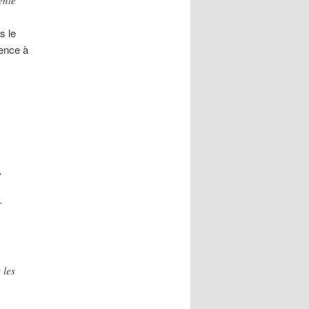
s le
tence à
,
r
 les