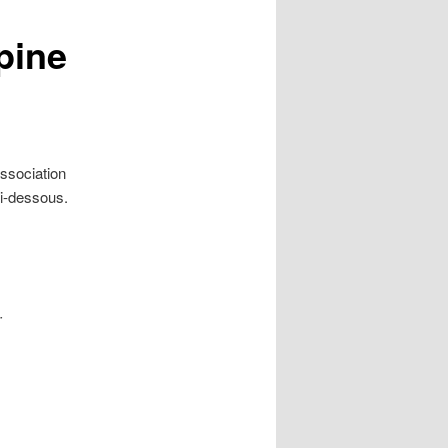
pine
association
ci-dessous.
r