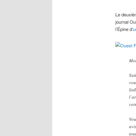
Le deuxièm
journal Ou
l’Épine d
‘u
Mon
Sui
vou
lis
l’a
vot
Vou
avi
tou