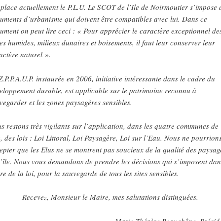
place actuellement le P.L.U. Le SCOT de l’Ile de Noirmoutier s’impose 
uments d’urbanisme qui doivent être compatibles avec lui. Dans ce
ument on peut lire ceci : « Pour apprécier le caractère exceptionnel de
es humides, milieux dunaires et boisements, il faut leur conserver leur
actère naturel ».
Z.P.P.A.U.P. instaurée en 2006, initiative intéressante dans le cadre du
eloppement durable, est applicable sur le patrimoine reconnu à
vegarder et les zones paysagères sensibles.
s restons très vigilants sur l’application, dans les quatre communes de
le, des lois : Loi Littoral, Loi Paysagère, Loi sur l’Eau. Nous ne pourrion
epter que les Elus ne se montrent pas soucieux de la qualité des paysag
l’île. Nous vous demandons de prendre les décisions qui s’imposent dan
re de la loi, pour la sauvegarde de tous les sites sensibles.
Recevez, Monsieur le Maire, mes salutations distinguées.
Marie-Thérèse Beauchêne, Présid