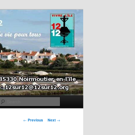
Search
Post navigation
←
Previous
Next
→