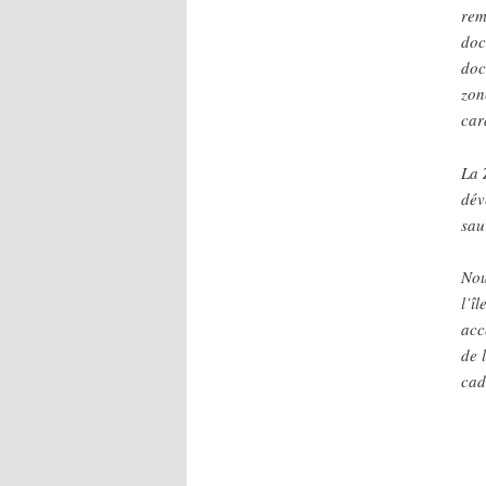
rem
doc
doc
zon
car
La 
dév
sau
Nou
l’î
acc
de 
cad