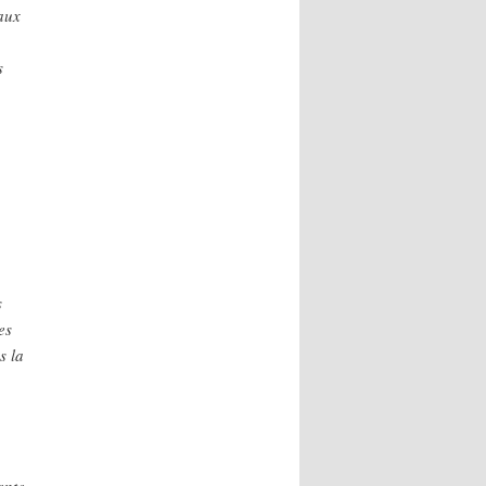
aux
s
s
es
s la
ente