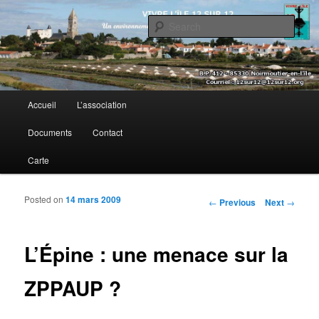
Sear
Vivre l’île 12 sur 12
Main menu
Accueil
L’association
Skip to primary content
Skip to secondary content
Documents
Contact
Carte
Posted on
14 mars 2009
Post navigation
←
Previous
Next
→
L’Épine : une menace sur la
ZPPAUP ?