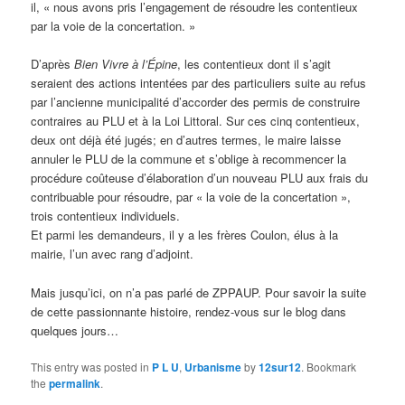
il, « nous avons pris l’engagement de résoudre les contentieux
par la voie de la concertation. »
D’après
Bien Vivre à l’Épine
, les contentieux dont il s’agit
seraient des actions intentées par des particuliers suite au refus
par l’ancienne municipalité d’accorder des permis de construire
contraires au PLU et à la Loi Littoral. Sur ces cinq contentieux,
deux ont déjà été jugés; en d’autres termes, le maire laisse
annuler le PLU de la commune et s’oblige à recommencer la
procédure coûteuse d’élaboration d’un nouveau PLU aux frais du
contribuable pour résoudre, par « la voie de la concertation »,
trois contentieux individuels.
Et parmi les demandeurs, il y a les frères Coulon, élus à la
mairie, l’un avec rang d’adjoint.
Mais jusqu’ici, on n’a pas parlé de ZPPAUP. Pour savoir la suite
de cette passionnante histoire, rendez-vous sur le blog dans
quelques jours…
This entry was posted in
P L U
,
Urbanisme
by
12sur12
. Bookmark
the
permalink
.