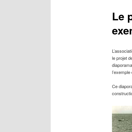
Le p
exe
L’associat
le projet d
diaporama 
l’exemple 
Ce diapor
constructi