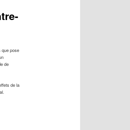
tre-
es que pose
un
de de
effets de la
al.