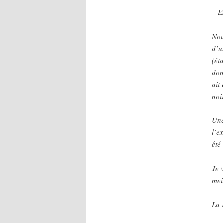
– E
Nou
d’u
(ét
don
ait
noi
Une
l’e
été
Je 
mei
La 