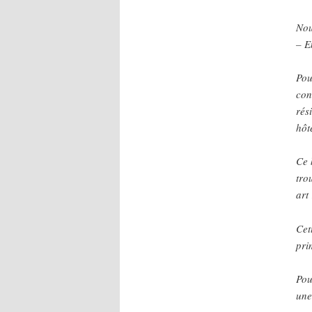
Nou
– E
Pou
con
rés
hôt
Ce 
tro
art
Cet
pri
Pou
une