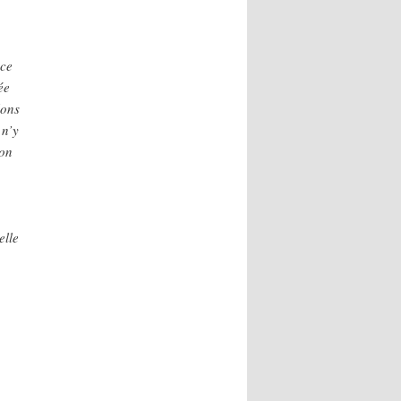
ace
ée
lons
 n’y
ion
elle