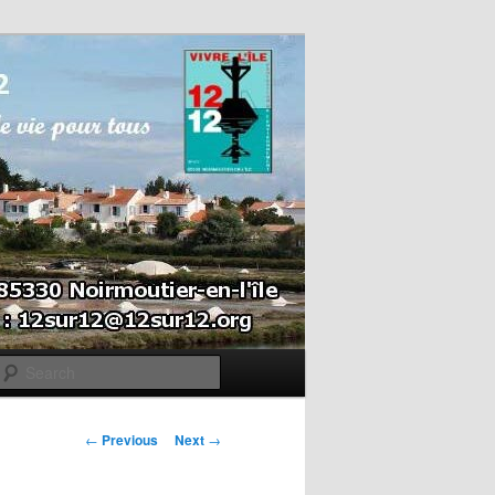
Search
Post navigation
←
Previous
Next
→