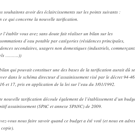
s souhaitons avoir des éclaircissements sur les points suivants :
n ce qui concerne la nouvelle tarification.
r l’établir vous avez sans doute fait réaliser un bilan sur les
sommations d’eau potable par catégories (résidences principales,
idences secondaires, usagers non domestiques (industriels, commerçant
els ……….))
bilan qui pouvait constituer une des bases de la tarification aurait dû s
uver dans le schéma directeur d’assainissement visé par le décret 94-4
 16 et 17, pris en application de la loi sur l’eau du 3/01/1992.
te nouvelle tarification découle également de l’établissement d’un budge
mitif assainissement (SPAC et annexe SPANC) de 2009.
vez-vous nous faire savoir quand ce budget a été voté (et nous en adre
 copie).