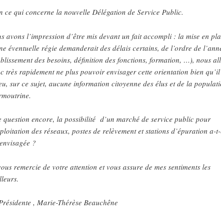
n ce qui concerne la nouvelle Délégation de Service Public.
s avons l’impression d’être mis devant un fait accompli : la mise en pl
ne éventuelle régie demanderait des délais certains, de l’ordre de l’ann
ablissement des besoins, définition des fonctions, formation, …), nous al
c très rapidement ne plus pouvoir envisager cette orientation bien qu’il
 eu, sur ce sujet, aucune information citoyenne des élus et de la populat
rmoutrine.
 question encore, la possibilité d’un marché de service public pour
xploitation des réseaux, postes de relèvement et stations d’épuration a-t-
 envisagée ?
vous remercie de votre attention et vous assure de mes sentiments les
lleurs.
Présidente , Marie-Thérèse Beauchêne