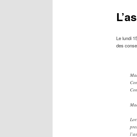
L’a
Le lundi 1
des consei
Ma
Con
Com
Mad
Lor
pre
l’a