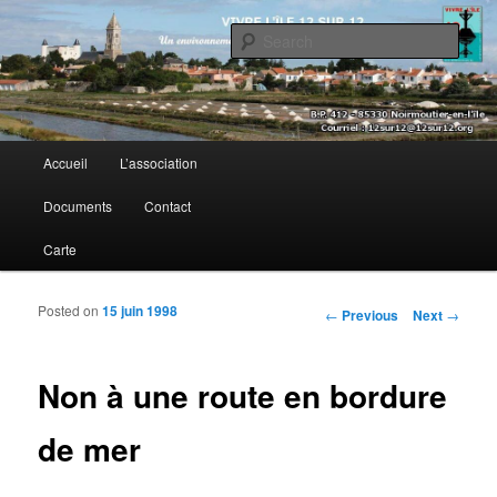
Sear
Vivre l’île 12 sur 12
Main menu
Accueil
L’association
Skip to primary content
Skip to secondary content
Documents
Contact
Carte
Posted on
15 juin 1998
Post navigation
←
Previous
Next
→
Non à une route en bordure
de mer