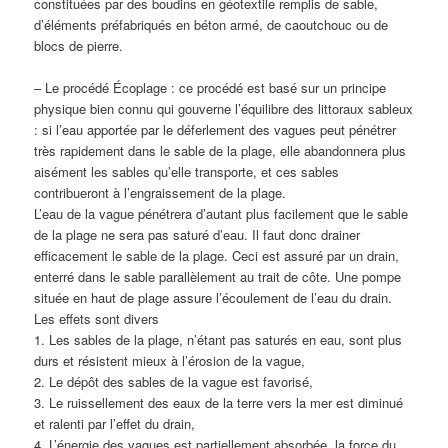
constituées par des boudins en géotextile remplis de sable,
d’éléments préfabriqués en béton armé, de caoutchouc ou de
blocs de pierre.
– Le procédé Écoplage : ce procédé est basé sur un principe
physique bien connu qui gouverne l’équilibre des littoraux sableux
: si l’eau apportée par le déferlement des vagues peut pénétrer
très rapidement dans le sable de la plage, elle abandonnera plus
aisément les sables qu’elle transporte, et ces sables
contribueront à l’engraissement de la plage.
L’eau de la vague pénétrera d’autant plus facilement que le sable
de la plage ne sera pas saturé d’eau. Il faut donc drainer
efficacement le sable de la plage. Ceci est assuré par un drain,
enterré dans le sable parallèlement au trait de côte. Une pompe
située en haut de plage assure l’écoulement de l’eau du drain.
Les effets sont divers
1. Les sables de la plage, n’étant pas saturés en eau, sont plus
durs et résistent mieux à l’érosion de la vague,
2. Le dépôt des sables de la vague est favorisé,
3. Le ruissellement des eaux de la terre vers la mer est diminué
et ralenti par l’effet du drain,
4. L’énergie des vagues est partiellement absorbée, la force du