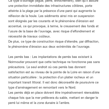
Ce type d’ouvrage (digue, perré, enrochement), bien qu’il assure
une protection immédiate des infrastructures côtières, porte
atteinte à la plage par la présence d’une paroi qui augmente la
réflexion de la houle. Les sédiments ainsi mis en suspension
sont éloignés par les courants et le phénomène d’érosion est
accentué, ce qui provoque, à terme, le creusement des fonds et
l’usure de la base de l’ouvrage, avec risque d’effondrement et
nécessité de travaux coûteux.
De plus, ce type de construction risque d’étendre, par diffraction,
le phénomène d’érosion aux deux extrémités de l’ouvrage.
Les perrés bas : Les implantations de perrés bas existant à
Noirmoutier prouvent que cette technique ne fonctionne pas sans
précautions. Le seul endroit où ces perrés bas donnent
satisfaction est au niveau de la pointe de la Loire en raison d’une
situation particulière : la protection d’un platier rocheux et un
important transit littoral. Il est donc déconseillé de poursuivre ce
type d’aménagement en remontant vers le Nord.
Les perrés déjà en place doivent être impérativement réensablés
chaque fois que la mer prélèvera du sable, mettant en danger le
perré lui même et la zone dunaire à l’arrière.