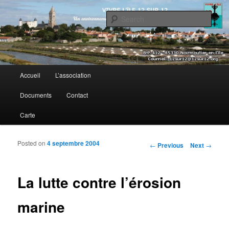
Sear
Vivre l’île 12 sur 12
Main menu
Accueil
L’association
Skip to primary content
Skip to secondary content
Documents
Contact
Carte
Posted on
4 septembre 2004
Post navigation
←
Previous
Next
→
La lutte contre l’érosion
marine